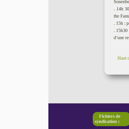
Sonenbe
. 14h 3
the Fant
. 15h : 
. 15h30
d’une re
Haut 
Fichiers de
syndication :