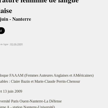
aise
juin - Nanterre
en ligne :
[02-06-2009]
loque FAAAM (Femmes Auteures Anglaises et AMéricaines)
bles : Claire Bazin et Marie-Claude Perrin-Chenour
et 13 juin 2009
versité Paris Ouest-Nanterre-La Défense
ne A - station Nanterre-Université)