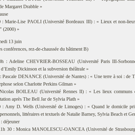
de Margaret Drabble »
pause
0 : Marie-Lise PAOLI (Université Bordeaux III) : « Lieux et non-lie
 (2000) »
edi 13 juin
es conférences, rez-de-chaussée du bâtiment B)
0h : Adeline CHEVRIER-BOSSEAU (Université Paris III-Sorbonne
 d’Emily Dickinson et la subversion théâtrale »
: Pascale DENANCE (Université de Nantes) : « Une terre à soi : de T
rphose selon Charlotte Perkins Gilman »
 Nicolas BOILEAU (Université Rennes II) : « Les lieux communs du 
tation après The Bell Jar de Sylvia Plath »
 : Amy D. Wells (Université de Limoges) : « Quand le domicile privé 
personnels, littéraires et textuels de Natalie Barney, Sylvia Beach et Ge
 : déjeuner
 11h 30 : Monica MANOLESCU-OANCEA (Université de Strasbourg) 