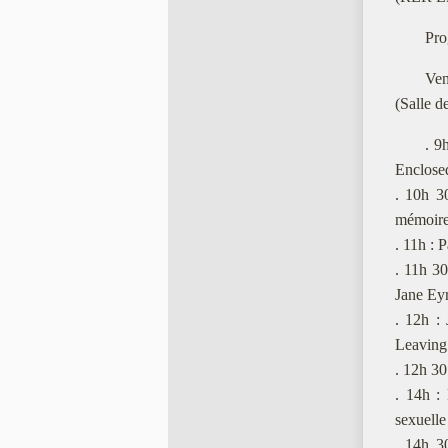
Pro
Ven
(Salle d
. 9
Enclose
. 10h 3
mémoire
. 11h : 
. 11h 30
Jane Ey
. 12h :
Leaving
. 12h 30
. 14h :
sexuelle
. 14h 3