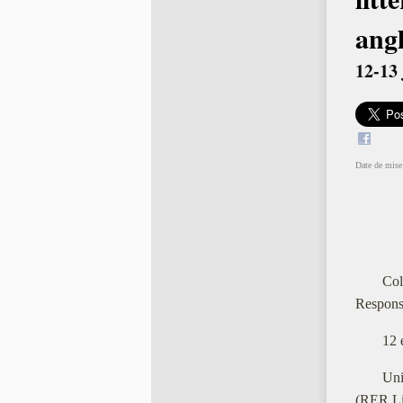
angl
12-13 
Date de mise 
Col
Responsa
12 
Uni
(RER Lig