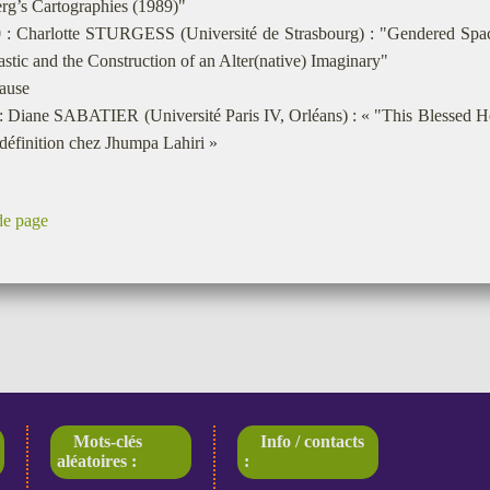
rg’s Cartographies (1989)"
0 : Charlotte STURGESS (Université de Strasbourg) : "Gendered Spa
astic and the Construction of an Alter(native) Imaginary"
pause
 : Diane SABATIER (Université Paris IV, Orléans) : « "This Blessed H
définition chez Jhumpa Lahiri »
de page
Mots-clés
Info / contacts
aléatoires :
: