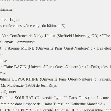
gramme :
dredi 12 juin
es conférences, 4ème étage du bâtiment E)
h 30 : Conférence de Nicky Hallett (Sheffield University, GB) : "The
d Female Community"
0 : Fabienne MOINE (Université Paris Ouest-Nanterre) : « Les élégi
 »
Pause
 : Claire BAZIN (Université Paris Ouest-Nanterre) : « L’Enfer, c’est l
re »
 Juliana LOPOUKHINE (Université Paris Ouest-Nanterre) : "Paliers, 
 Mr. McKenzie (1930) de Jean Rhys"
 : déjeuner
 Dephine SOULHAT (Université Lyon II, Paris Ouest) : « Lecture des
 féminine dans l’espace de "Bains Turcs", de Katherine Mansfield »
0 : Claudine PEYRE (Université Toulouse III) : « Topographie intim