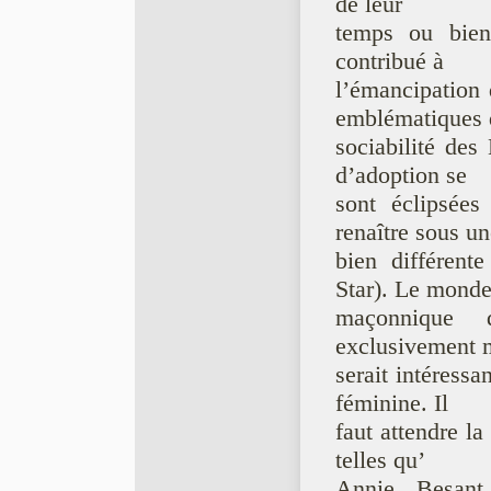
de leur
temps ou bien 
contribué à
l’émancipation
emblématiques 
sociabilité des
d’adoption se
sont éclipsée
renaître sous u
bien différent
Star). Le mond
maçonnique 
exclusivement m
serait intéressa
féminine. Il
faut attendre l
telles qu’
Annie Besant