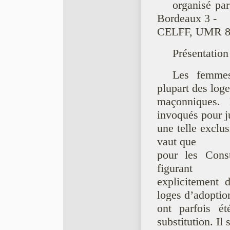
organisé pa
Bordeaux 3 -
CELFF, UMR 859
Présentation
Les femmes
plupart des loge
maçonniques. 
invoqués pour ju
une telle exclus
vaut que
pour les Const
figurant
explicitement 
loges d’adoptio
ont parfois é
substitution. Il 