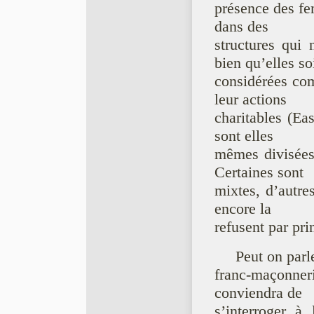
présence des f
dans des
structures qui
bien qu’elles so
considérées co
leur actions
charitables (Eas
sont elles
mêmes divisées
Certaines sont
mixtes, d’autre
encore la
refusent par pri
Peut on parl
franc-maçonner
conviendra de
s’interroger à