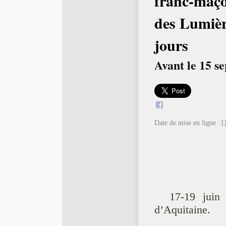
franc-maço
des Lumièr
jours
Avant le 15 s
Date de mise en ligne :
[
17-19 juin
d’Aquitaine.