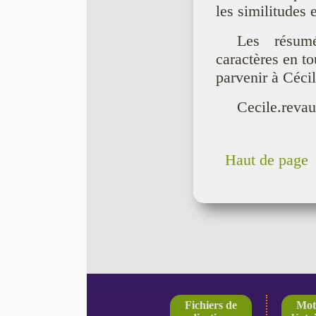
les similitudes 
Les résum
caractères en to
parvenir à Céci
Cecile.reva
Haut de page
Fichiers de
Mot