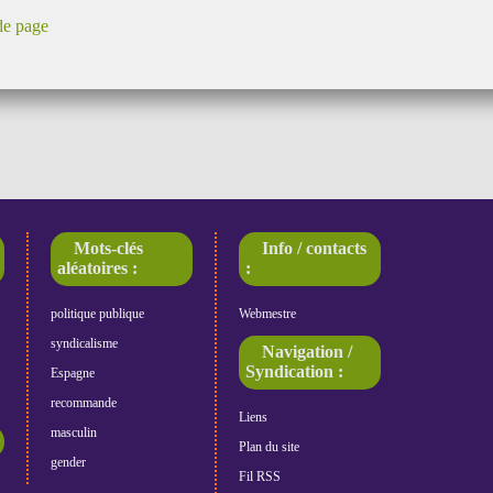
de page
Mots-clés
Info / contacts
aléatoires :
:
politique publique
Webmestre
syndicalisme
Navigation /
Syndication :
Espagne
recommande
Liens
masculin
Plan du site
gender
Fil RSS