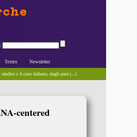
:
Textes
Newsletter
es garçons comme les autres", (...)
du des travaux sur le thème " (...)
tudies e il caso italiano, dagli anni (...)
e 2012
e du féminisme
Divers
En ligne
ENA-centered