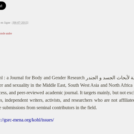
en ligne :
[06-07-2015]
onde arabe
 Journal for Body and Gender Research كحل : مجلة لأبحاث الجسد و الجندر is a progressive, new journal
r and sexuality in the Middle East, South West Asia and North Africa r
ess, and peer-reviewed academic journal. It targets mainly, but not exc
s, independent writers, activists, and researchers who are not affiliat
submissions from seminal contributors in the field.
p://gsrc-mena.org/kohl/issues/