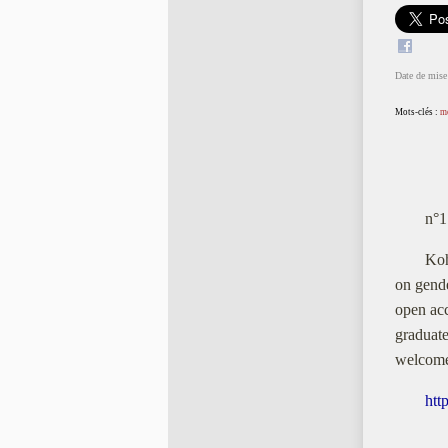
Date de mise 
Mots-clés :
m
n°1
Kohl : a
on gende
open acc
graduate
welcome 
htt