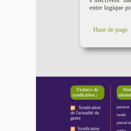
s’inscrivent d
entre logique p
Haut de page
Fichiers de
Mot
syndication :
aléatoi
Syndication
patriarcat
de l'actualité du
famille
genre
plafond de
Syndication
médias