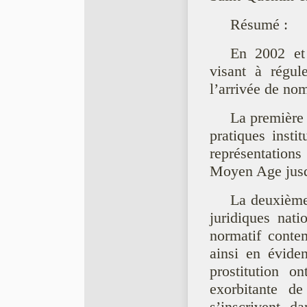
Résumé :
En 2002 et 
visant à régule
l’arrivée de nom
La première 
pratiques insti
représentation
Moyen Age jusq
La deuxième 
juridiques nati
normatif conte
ainsi en éviden
prostitution o
exorbitante 