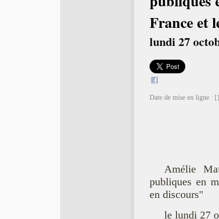
publiques 
France et 
lundi 27 octo
Date de mise en ligne :
[
Amélie Mau
publiques en ma
en discours"
le lundi 27 