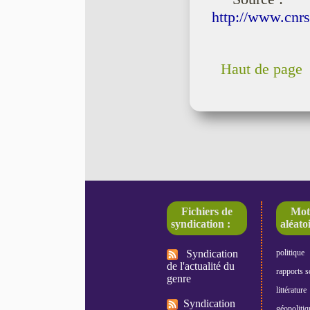
http://www.cnrs
Haut de page
Fichiers de
Mot
syndication :
aléatoi
Syndication
politique
de l'actualité du
rapports s
genre
littérature
Syndication
géopolitiq