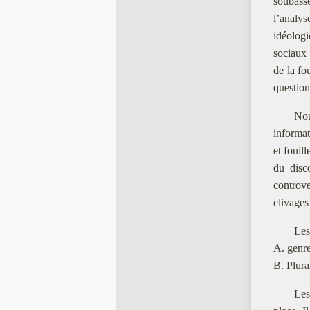
soubass
l’analy
idéolog
sociaux 
de la fo
question
Nou
informat
et fouil
du disco
controve
clivages
Les
A. genre
B. Plura
Les