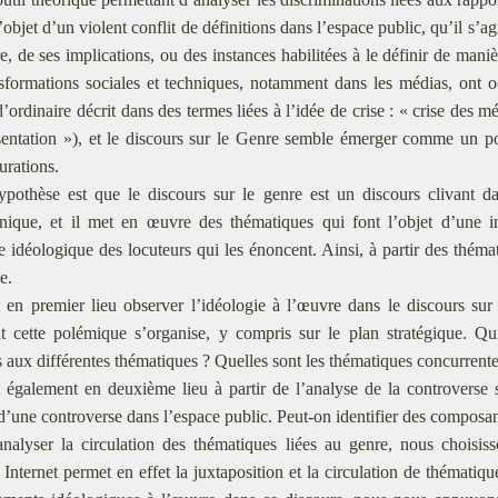
’objet d’un violent conflit de définitions dans l’espace public, qu’il s’
, de ses implications, ou des instances habilitées à le définir de manièr
nsformations sociales et techniques, notamment dans les médias, ont 
d’ordinaire décrit dans des termes liées à l’idée de crise : « crise des mé
ésentation »), et le discours sur le Genre semble émerger comme un p
urations.
ypothèse est que le discours sur le genre est un discours clivant da
nique, et il met en œuvre des thématiques qui font l’objet d’une i
e idéologique des locuteurs qui les énoncent. Ainsi, à partir des théma
se.
en premier lieu observer l’idéologie à l’œuvre dans le discours sur 
 cette polémique s’organise, y compris sur le plan stratégique. Qui
 aux différentes thématiques ? Quelles sont les thématiques concurrentes
 également en deuxième lieu à partir de l’analyse de la controverse 
d’une controverse dans l’espace public. Peut-on identifier des compos
nalyser la circulation des thématiques liées au genre, nous choisis
. Internet permet en effet la juxtaposition et la circulation de thématiq