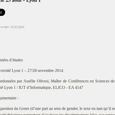
en ligne :
[17-07-2014]
rnées d’études
versité Lyon 1 – 27/28 novembre 2014
rdonnées par Aurélie Olivesi, Maître de Conférences en Sciences de
ité Lyon 1 / IUT d’Informatique, ELICO - EA 4147
umentaire :
question du Genre (d’une part au sens de gender, le sexe en tant qu’il es
outil théorique permettant d’analyser les discriminations liées aux rapp