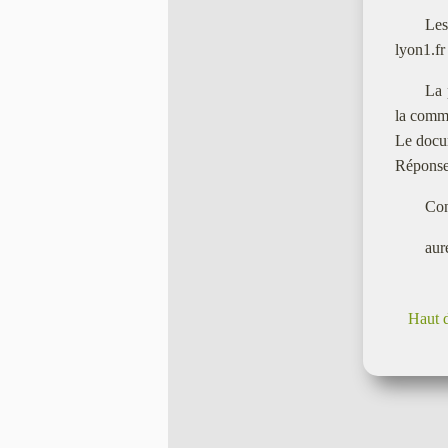
Les
lyon1.fr
La 
la comm
Le docum
Réponse
Con
aur
Haut 