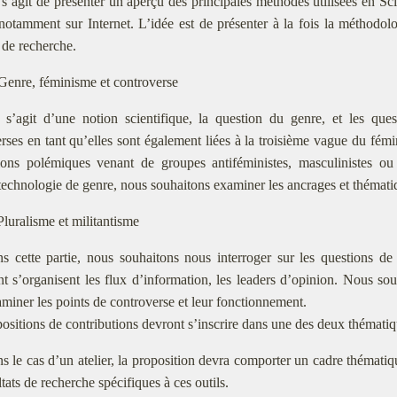
l s’agit de présenter un aperçu des principales méthodes utilisées en 
notamment sur Internet. L’idée est de présenter à la fois la méthodolog
s de recherche.
Genre, féminisme et controverse
l s’agit d’une notion scientifique, la question du genre, et les ques
rses en tant qu’elles sont également liées à la troisième vague du fém
ions polémiques venant de groupes antiféministes, masculinistes ou
chnologie de genre, nous souhaitons examiner les ancrages et thématiq
Pluralisme et militantisme
s cette partie, nous souhaitons nous interroger sur les questions de 
s’organisent les flux d’information, les leaders d’opinion. Nous sou
miner les points de controverse et leur fonctionnement.
ositions de contributions devront s’inscrire dans une des deux thématiqu
s le cas d’un atelier, la proposition devra comporter un cadre thématique
ltats de recherche spécifiques à ces outils.