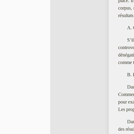
place. I
corpus, 
résultat
A. 
S’i
controve
dénégat
comme te
B. 
Dan
Comment 
pour exa
Les prop
Dan
des résu