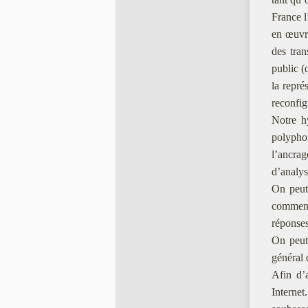
France l
en œuvre
des tra
public (
la repr
reconfig
Notre h
polypho
l’ancrag
d’analy
On peut 
comment
réponses
On peut
général 
Afin d’a
Internet