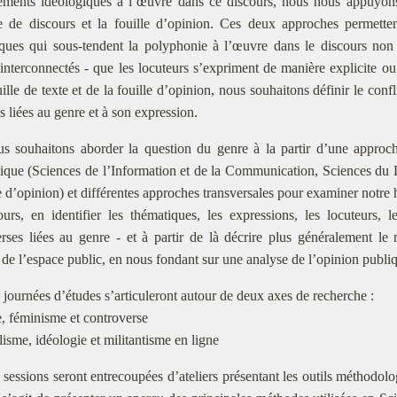
ements idéologiques à l’œuvre dans ce discours, nous nous appuyon
se de discours et la fouille d’opinion. Ces deux approches permett
iques qui sous-tendent la polyphonie à l’œuvre dans le discours non 
interconnectés - que les locuteurs s’expriment de manière explicite o
uille de texte et de la fouille d’opinion, nous souhaitons définir le confl
s liées au genre et à son expression.
s souhaitons aborder la question du genre à la partir d’une approch
ique (Sciences de l’Information et de la Communication, Sciences du L
le d’opinion) et différentes approches transversales pour examiner notr
urs, en identifier les thématiques, les expressions, les locuteurs, l
rses liées au genre - et à partir de là décrire plus généralement l
 de l’espace public, en nous fondant sur une analyse de l’opinion publ
 journées d’études s’articuleront autour de deux axes de recherche :
, féminisme et controverse
lisme, idéologie et militantisme en ligne
 sessions seront entrecoupées d’ateliers présentant les outils méthodol