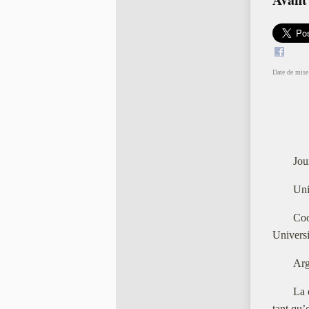
Date de mise 
Jou
Uni
Coo
Univers
Arg
La 
tant qu’