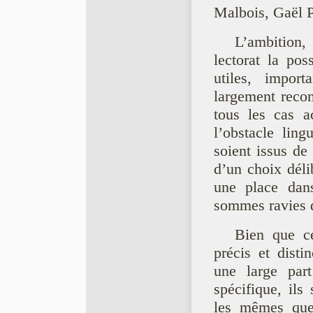
Malbois, Gaël P
L’ambition,
lectorat la pos
utiles, impor
largement recon
tous les cas a
l’obstacle ling
soient issus de
d’un choix déli
une place dan
sommes ravies d
Bien que ce
précis et distin
une large par
spécifique, ils
les mêmes ques