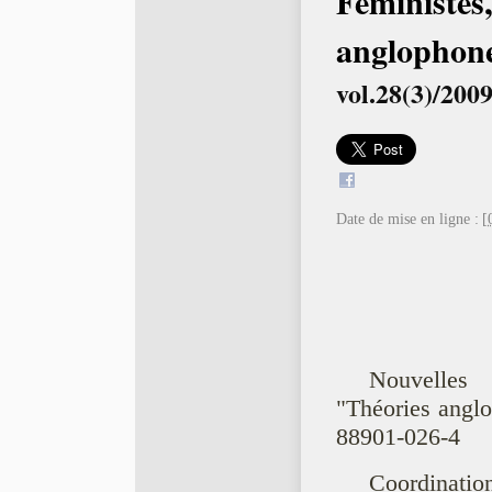
Féministes
anglophone
vol.28(3)/200
Date de mise en ligne :
[
Nouvelles 
"Théories angl
88901-026-4
Coordinatio