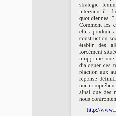
stratégie fémi
intervient-il 
quotidiennes ?
Comment les c
elles produite
construction so
établir des al
forcément situ
n’opprime une 
dialoguer ces t
réaction aux au
réponse définit
une compréhensi
ainsi que des n
nous confronten
http://www.