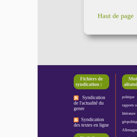
Haut de page
Fichiers de
Mot
syndication :
aléatoi
Syndication
politique
de l'actualité du
rapports s
genre
littérature
Syndication
géopolitiq
des textes en ligne
Allemagn