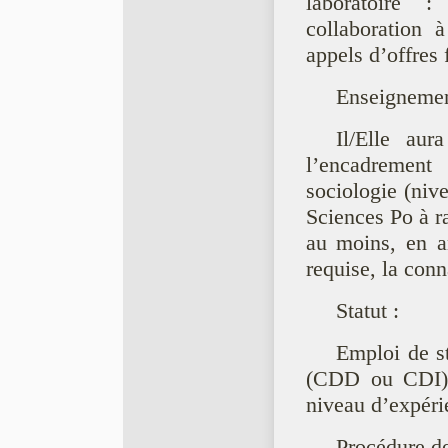
laboratoire : 
collaboration a
appels d’offres 
Enseignemen
Il/Elle aur
l’encadrement
sociologie (niv
Sciences Po à r
au moins, en an
requise, la conna
Statut :
Emploi de st
(CDD ou CDI) e
niveau d’expéri
Procédure de