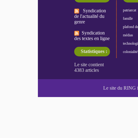
Syndication
patriarcat
de l'actualité du
famille
genre
plafond de
Syndication
médias
des textes en ligne
technologi
Statistiques :
colonialité
Le site du RING 