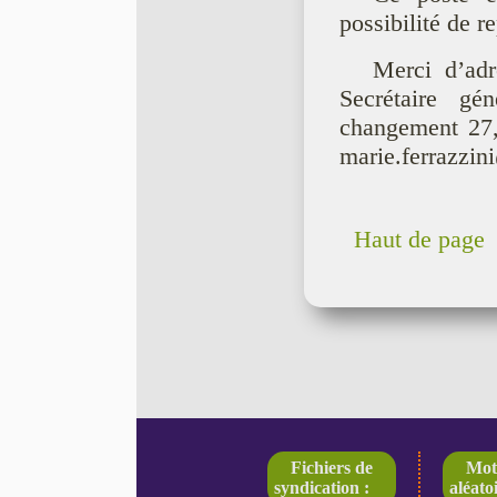
possibilité de r
Merci d’adr
Secrétaire ge
changement 27,
marie.ferrazzin
Haut de page
Fichiers de
Mot
syndication :
aléatoi