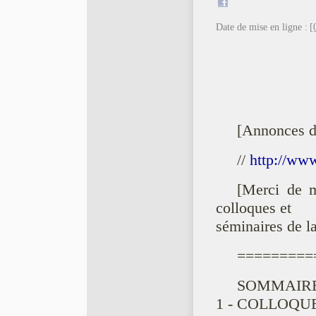
Date de mise en ligne :
[
[Annonces 
//
http://ww
[Merci de m
colloques et
séminaires de la
=========
SOMMAIRE
1 - COLLOQUE