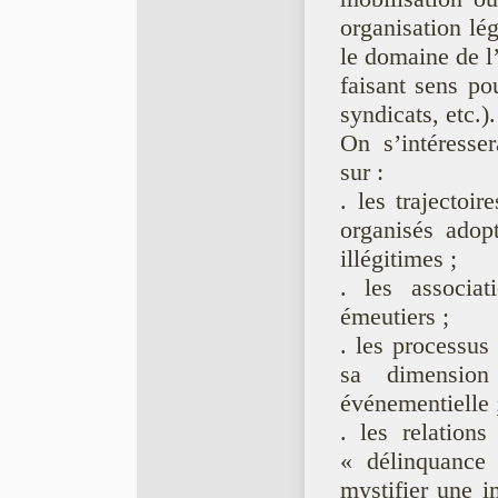
organisation lég
le domaine de l’
faisant sens pou
syndicats, etc.).
On s’intéresser
sur :
. les trajectoir
organisés adop
illégitimes ;
. les associat
émeutiers ;
. les processus
sa dimension 
événementielle 
. les relation
« délinquance 
mystifier une i