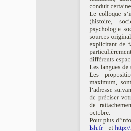
conduit certaine
Le colloque s’i
(histoire, soc
psychologie so
sources original
explicitant de 
particulièrem
différents espa
Les langues de t
Les proposit
maximum, sont
l’adresse suiva
de préciser votr
de rattacheme
octobre.
Pour plus d’inf
lsh.fr
et
http:/