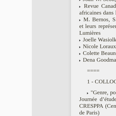
Revue Canadie
africaines dans 
M. Bernos, S.
et leurs représ
Lumières
Joelle Wasiol
Nicole Loraux,
Colette Beaun
Dena Goodman,
====
1 - COLLO
"Genre, pol
Journée d’étud
CRESPPA (Centr
de Paris)