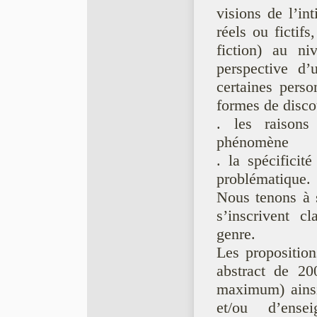
visions de l’in
réels ou fictif
fiction) au ni
perspective d’
certaines person
formes de discou
. les raisons
phénomène
. la spécificit
problématique.
Nous tenons à 
s’inscrivent c
genre.
Les propositio
abstract de 2
maximum) ainsi
et/ou d’ense