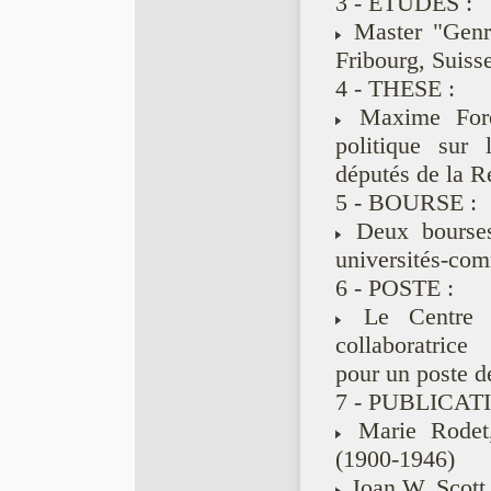
3 - ETUDES :
Master "Genre,
Fribourg, Suisse
4 - THESE :
Maxime Fore
politique sur 
députés de la R
5 - BOURSE :
Deux bourses 
universités-c
6 - POSTE :
Le Centre e
collaboratrice
pour un poste d
7 - PUBLICAT
Marie Rodet,
(1900-1946)
Joan W. Scott, 