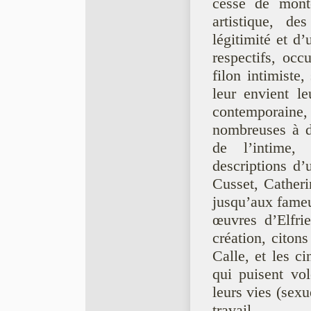
cessé de mont
artistique, de
légitimité et d
respectifs, occ
filon intimiste
leur envient le
contemporaine, 
nombreuses à dé
de l’intime,
descriptions d’
Cusset, Catheri
jusqu’aux fame
œuvres d’Elfri
création, citon
Calle, et les c
qui puisent vol
leurs vies (sexu
travail.