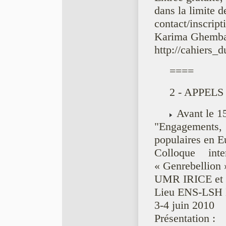
dans la limite d
contact/inscrip
Karima Ghemba
http://cahiers_d
====
2 - APPEL
Avant le 1
"Engagements,
populaires en E
Colloque int
« Genrebellion 
UMR IRICE e
Lieu ENS-LSH 
3-4 juin 2010
Présentation :