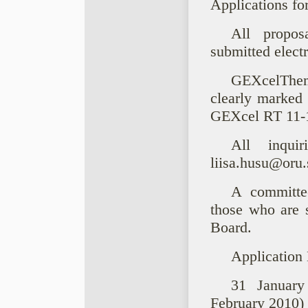
Applications for
All propos
submitted electr
GEXcelThem
clearly marked 
GEXcel RT 11-
All inqui
liisa.husu@oru.
A committee
those who are 
Board.
Application 
31 Januar
February 2010)