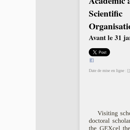
Academic 
Scientific
Organisati
Avant le 31 ja
Date de mise en ligne :
[
Visiting sch
doctoral schola
the GEXcel th