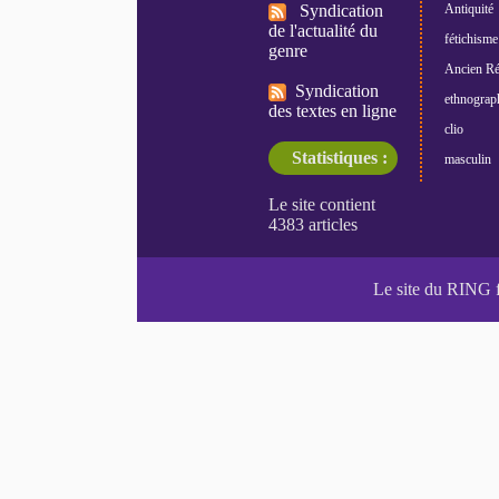
Syndication
Antiquité
de l'actualité du
fétichisme
genre
Ancien R
Syndication
ethnograp
des textes en ligne
clio
Statistiques :
masculin
Le site du RING 