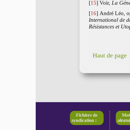
[
15
]
Voir,
La Géné
[
16
]
André Léo, op.
International de 
Résistances et Uto
Haut de page
Fichiers de
Mot
syndication :
aléatoi