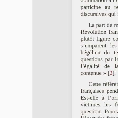
domination à l’
participe au r
discursives qui 
La part de m
Révolution fra
plutôt figure co
s’emparent les
hégélien du t
questions par l
l’égalité de 
contenue »
[
2
]
.
Cette référe
françaises pend
Est-elle à l’o
victimes les 
question. Pourt