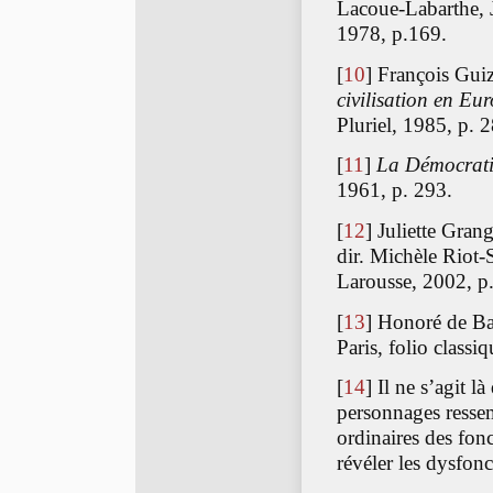
Lacoue-Labarthe, J
1978, p.169.
[
10
]
François Gui
civilisation en Eu
Pluriel, 1985, p. 
[
11
]
La Démocrati
1961, p. 293.
[
12
]
Juliette Gran
dir. Michèle Riot-
Larousse, 2002, p.
[
13
]
Honoré de Ba
Paris, folio classi
[
14
]
Il ne s’agit 
personnages ressem
ordinaires des fon
révéler les dysfon