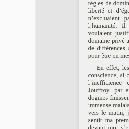
règles de domin
liberté et d’é
n’excluaient p
l’humanité. Il
voulaient justi
domaine privé al
de différences 
pour être en mes
En effet, l
conscience, si 
l’inefficience
Jouffroy, par
dogmes finissen
immense malaise
vers le matin, 
sentir ma premi
devant moi s’e