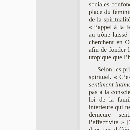
sociales confon
place du fémini
de la spirituali
« l’appel à la f
au trône laissé
cherchent en Or
afin de fonder 
utopique que l’h
Selon les pr
spirituel. « C’
sentiment intim
pas à la conscie
loi de la fami
intérieure qui n
demeure sent
l’effectivité »
[
dans ses différ