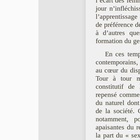
l’écart des femm
jour n’infléchi
l’apprentissage 
de préférence dé
à d’autres que
formation du ge
En ces temp
contemporains, 
au cœur du dispo
Tour à tour ma
constitutif de
repensé comme c
du naturel dont
de la société
notamment, po
apaisantes du r
la part du « se