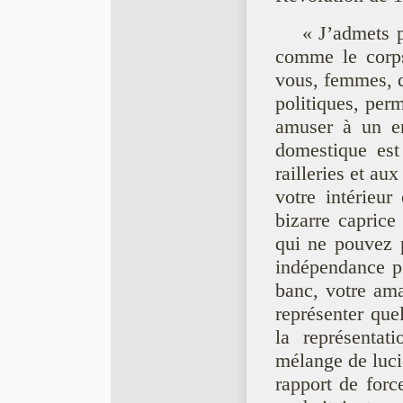
« J’admets 
comme le corps
vous, femmes, q
politiques, per
amuser à un en
domestique est
railleries et au
votre intérieur
bizarre caprice
qui ne pouvez p
indépendance pe
banc, votre ama
représenter qu
la représenta
mélange de lucid
rapport de for