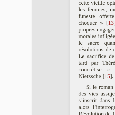
cette vieille op
les femmes, mê
funeste offert
choquer »
[
13
propres engagem
morales infligé
le sacré qua
résolutions de 
Le sacrifice de
tard par Thér
concrétise «
Nietzsche
[
15
]
.
Si le roman 
des vies assujet
s’inscrit dans
alors l’interr
Révolution de 1