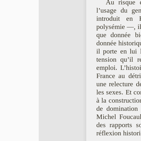
Au risque d
l’usage du gen
introduit e
polysémie —, il
que donnée bi
donnée historiqu
il porte en lui 
tension qu’il r
emploi. L’histo
France au détr
une relecture d
les sexes. Et c
à la constructio
de domination 
Michel Foucault
des rapports s
réflexion histor