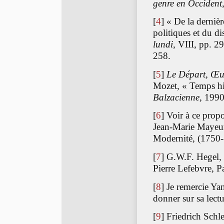
genre en Occident
[
4
]
« De la dernièr
politiques et du d
lundi
, VIII, pp. 2
258.
[
5
]
Le Départ, Œuv
Mozet, « Temps hi
Balzacienne
, 1990
[
6
]
Voir à ce propo
Jean-Marie Mayeur,
Modernité, (1750-
[
7
]
G.W.F. Hegel,
Pierre Lefebvre, P
[
8
]
Je remercie Yan
donner sur sa lect
[
9
]
Friedrich Schl