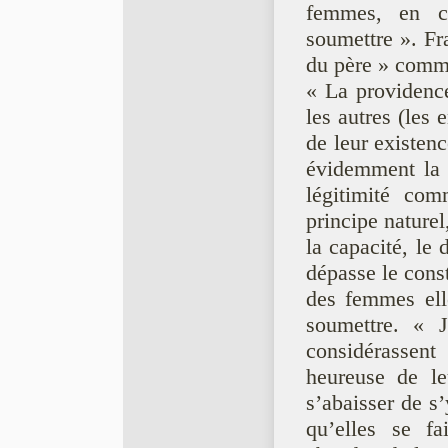
femmes, en ce
soumettre ». Fr
du père » comm
« La providence
les autres (les 
de leur existenc
évidemment la p
légitimité com
principe nature
la capacité, le 
dépasse le const
des femmes ell
soumettre. « 
considérassent
heureuse de le
s’abaisser de s’
qu’elles se fa