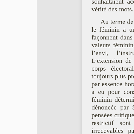
souhaitaient a
vérité des mots.
Au terme de 
le féminin a un
façonnent dans
valeurs féminin
l’envi, l’ins
L’extension de 
corps électora
toujours plus pr
par essence hor
a eu pour cons
féminin détermi
dénoncée par S
pensées critique
restrictif son
irrecevables p