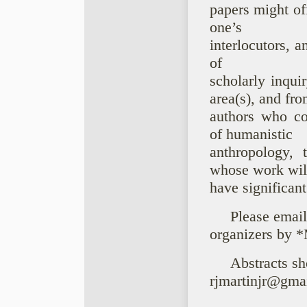
papers might off
one’s
interlocutors, a
of
scholarly inqu
area(s), and fr
authors who co
of humanistic
anthropology, 
whose work wil
have significant
Please email
organizers by *
Abstracts sh
rjmartinjr@gma