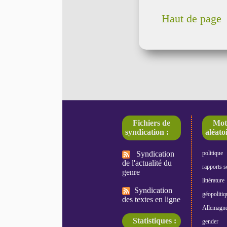
Haut de page
Fichiers de
Mot
syndication :
aléatoi
Syndication
politique
de l'actualité du
rapports s
genre
littérature
Syndication
géopolitiq
des textes en ligne
Allemagn
Statistiques :
gender