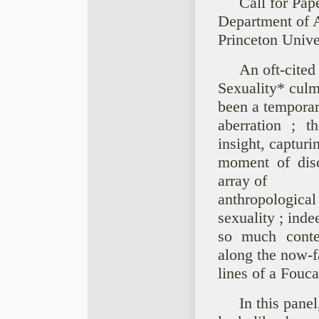
Call for Pa
Department of 
Princeton Unive
An oft-cited
Sexuality* culm
been a tempora
aberration ; 
insight, capturi
moment of disc
array of
anthropologica
sexuality ; inde
so much conte
along the now-f
lines of a Fouca
In this pane