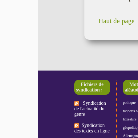
Haut de page
Fichiers de
Mot
syndication :
aléatoi
Syndication
politique
de l'actualité du
rapports s
genre
littérature
Syndication
géopolitiq
des textes en ligne
Allemagn