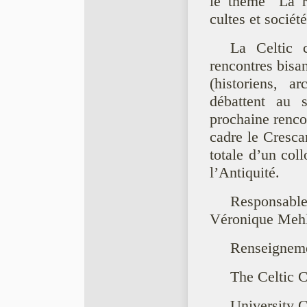
le thème "La r
cultes et société
La Celtic 
rencontres bisan
(historiens, ar
débattent au s
prochaine renco
cadre le Cresca
totale d’un col
l’Antiquité.
Responsables
Véronique Meh
Renseigneme
The Celtic C
University C