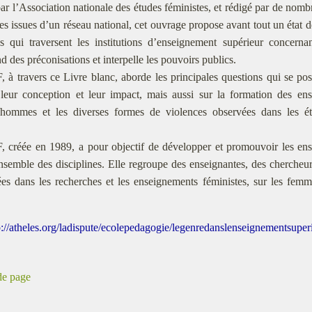
r l’Association nationale des études féministes, et rédigé par de nomb
es issues d’un réseau national, cet ouvrage propose avant tout un état d
ns qui traversent les institutions d’enseignement supérieur concerna
 des préconisations et interpelle les pouvoirs publics.
à travers ce Livre blanc, aborde les principales questions qui se pos
leur conception et leur impact, mais aussi sur la formation des ense
hommes et les diverses formes de violences observées dans les ét
 créée en 1989, a pour objectif de développer et promouvoir les ense
nsemble des disciplines. Elle regroupe des enseignantes, des chercheur
es dans les recherches et les enseignements féministes, sur les femme
p://atheles.org/ladispute/ecolepedagogie/legenredanslenseignementsuper
de page