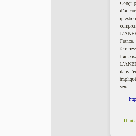
Conçu pa
d’auteur
questio
comprend
L’ANEF, 
France, 
femmes/
français.
L’ANEF,
dans l’e
impliqué
sexe.
htt
Haut 