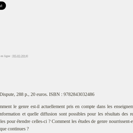
en ligne :
[05-02-2014]
Dispute, 288 p., 20 euros. ISBN : 9782843032486
ment le genre est-il actuellement pris en compte dans les enseignem
nformation et quelle diffusion sont possibles pour les résultats des 
les pour étendre celles-ci ? Comment les études de genre nourrissent-el
s que continues ?