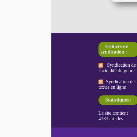
Fichiers de
syndication :
Syndication de
l'actualité du genre
Syndication des
textes en ligne
Statistiques :