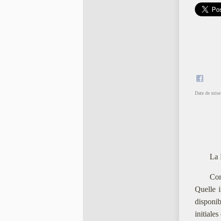
Date de mise 
La 
Com
Quelle i
disponib
initiale