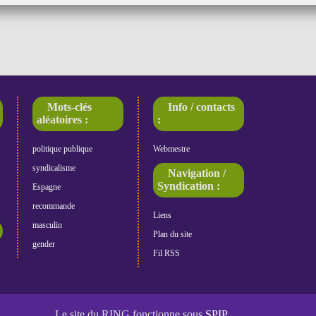
Mots-clés
Info / contacts
aléatoires :
:
politique publique
Webmestre
syndicalisme
Navigation /
Syndication :
Espagne
recommande
Liens
masculin
Plan du site
gender
Fil RSS
Le site du RING fonctionne sous
SPIP