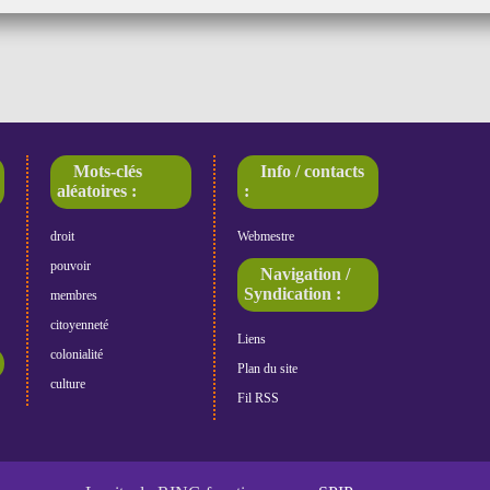
Mots-clés
Info / contacts
aléatoires :
:
droit
Webmestre
pouvoir
Navigation /
Syndication :
membres
citoyenneté
Liens
colonialité
Plan du site
culture
Fil RSS