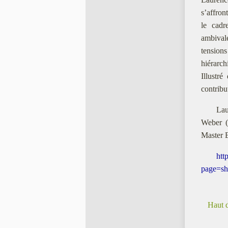
s’affron
le cadr
ambivale
tensions
hiérarch
Illustr
contribu
Lau
Weber (
Master E
htt
page=sh
Haut 