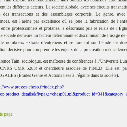
tent les différents acteurs. La société globale, avec ses circuits transnat
e des transactions et des assemblages corporels. Le genre, avec 
nces, est l’arène par excellence où se joue la fabrication de l’enfa
 entre professionnels et profanes, a désormais pris le relais de l’Ég
ie sociale demeure un facteur déterminant et discriminant de l’usage de 
é de nombreux extraits d’entretiens et se fondant sur l’étude de do
tion décisive pour comprendre les enjeux de la procréation médicalemen
rence Tain, sociologue, est maîtresse de conférences à l’Université L
CNRS UMR 5283) et chercheure associée de l’INED. Elle est, par a
GALES (Études Genre et Actions liées à l’égalité dans la société).
p://www.presses.ehesp.fr/index.php?
op.product_details&flypage=ehesp01.tpl&product_id=341&category
de page