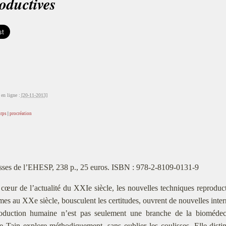
oductives
en ligne :
[20-11-2013]
orps
|
procréation
sses de l’EHESP, 238 p., 25 euros. ISBN : 978-2-8109-0131-9
cœur de l’actualité du XXIe siècle, les nouvelles techniques reproduc
es au XXe siècle, bousculent les certitudes, ouvrent de nouvelles interr
oduction humaine n’est pas seulement une branche de la biomédeci
 Tain explore méthodiquement, sans oublier les coulisses. Elle disti