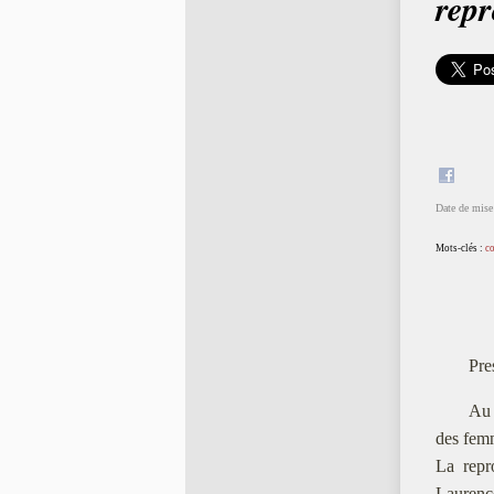
repr
Date de mise 
Mots-clés :
c
Pre
Au 
des femm
La repr
Laurence