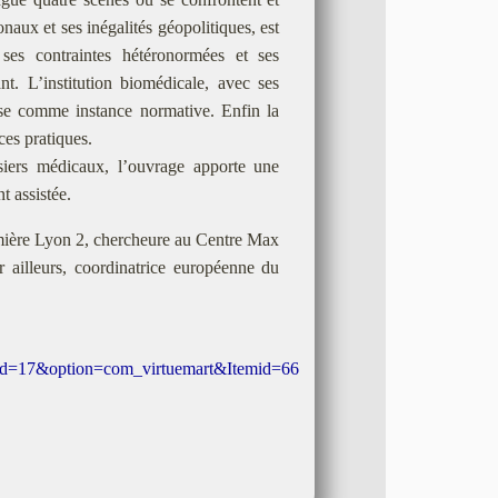
ionaux et ses inégalités géopolitiques, est
ses contraintes hétéronormées et ses
nt. L’institution biomédicale, avec ses
lise comme instance normative. Enfin la
ces pratiques.
ssiers médicaux, l’ouvrage apporte une
t assistée.
umière Lyon 2, chercheure au Centre Max
illeurs, coordinatrice européenne du
_id=17&option=com_virtuemart&Itemid=66