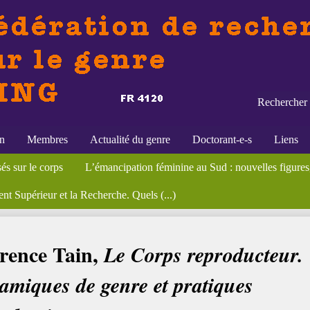
Rechercher 
on
Membres
Actualité du genre
Doctorant-e-s
Liens
 : nouvelles approches ( Afrique au (...)
seignement supérieur et de la (...)
itiques familiales et politiques (...)
́s sur le corps
ostes
que Memmi, La seconde vie des bébés morts
éminaires
Formations
Appels à contributions
L’émancipation féminine au Sud : nouvelles figure
Manon Tremblay, David Paternot
Carmen Domingo, Histoire polit
Publications
Bibliothèqu
t Supérieur et la Recherche. Quels (...)
Tain, Le Corps reproducteur. Dynamiques de genre et pratiques (...)
rence Tain,
Le Corps reproducteur.
miques de genre et pratiques