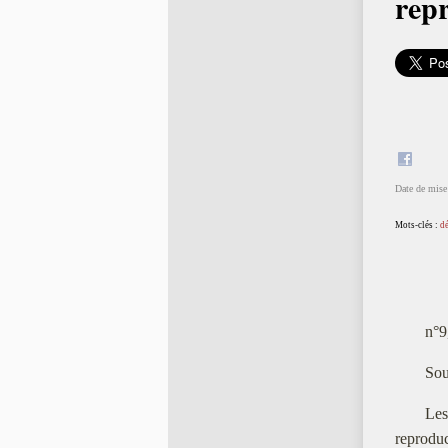
repr
Date de mise 
Mots-clés :
d
n°9
Sou
Les
reproduc