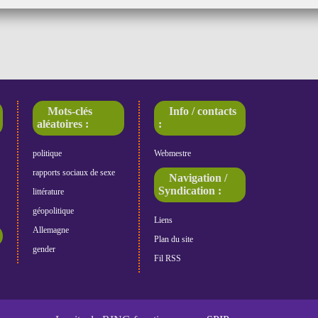
Mots-clés
Info / contacts
aléatoires :
:
politique
Webmestre
rapports sociaux de sexe
Navigation /
Syndication :
littérature
géopolitique
Liens
Allemagne
Plan du site
gender
Fil RSS