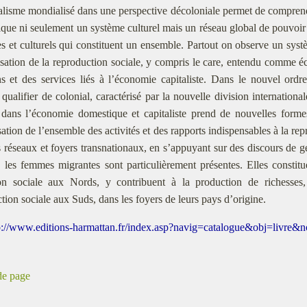
alisme mondialisé dans une perspective décoloniale permet de comprend
que ni seulement un système culturel mais un réseau global de pouvoir 
es et culturels qui constituent un ensemble. Partout on observe un syste
sation de la reproduction sociale, y compris le care, entendu comme é
s et des services liés à l’économie capitaliste. Dans le nouvel ord
 qualifier de colonial, caractérisé par la nouvelle division international
dans l’économie domestique et capitaliste prend de nouvelles forme
ation de l’ensemble des activités et des rapports indispensables à la repr
 réseaux et foyers transnationaux, en s’appuyant sur des discours de g
, les femmes migrantes sont particulièrement présentes. Elles constit
ion sociale aux Nords, y contribuent à la production de richesses,
tion sociale aux Suds, dans les foyers de leurs pays d’origine.
p://www.editions-harmattan.fr/index.asp?navig=catalogue&obj=livre
de page