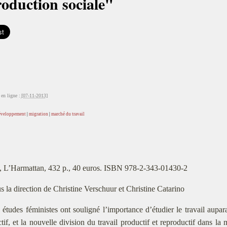
oduction sociale"
en ligne :
[07-11-2013]
éveloppement
|
migration
|
marché du travail
, L’Harmattan, 432 p., 40 euros. ISBN 978-2-343-01430-2
s la direction de Christine Verschuur et Christine Catarino
 études féministes ont souligné l’importance d’étudier le travail aup
tif, et la nouvelle division du travail productif et reproductif dans la