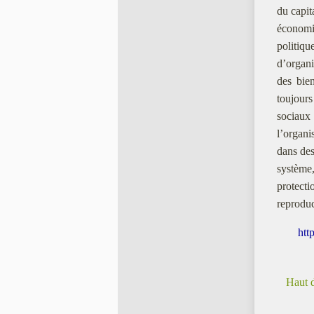
du capit
économi
politiqu
d’organi
des bien
toujours
sociaux 
l’organis
dans des
système
protect
reproduc
htt
Haut 