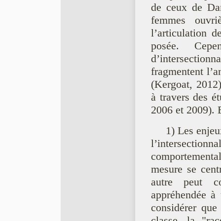
de ceux de Dani
femmes ouvri
l’articulation 
posée. Cepe
d’intersection
fragmentent l’a
(Kergoat, 2012).
à travers des e
2006 et 2009). E
1) Les enjeu
l’intersectionn
comportemental
mesure se centr
autre peut con
appréhendée a
considérer que
classe, la "rac