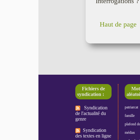
Interrogations ?
Haut de page
Fichiers de
Mot
syndication :
aléatoi
Syndication
patriarcat
de l'actualité du
famille
genre
plafond de
Syndication
médias
des textes en ligne