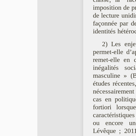
imposition de pr
de lecture unidi
façonnée par 
identités hété
2) Les enjeu
permet-elle d’
remet-elle en q
inégalités s
masculine » (B
études récente
nécessairement
cas en politiqu
fortiori lorsq
caractéristique
ou encore un
Lévêque ; 20