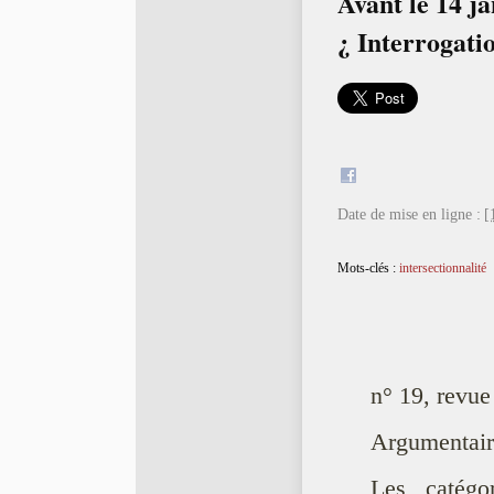
Avant le 14 ja
¿ Interrogati
Date de mise en ligne :
[
Mots-clés :
intersectionnalité
n° 19, revue
Argumentair
Les catégo