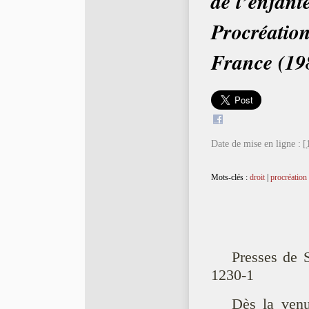
de l’enfant
Procréation
France (19
Date de mise en ligne :
[
Mots-clés :
droit
|
procréation
Presses de 
1230-1
Dès la ven