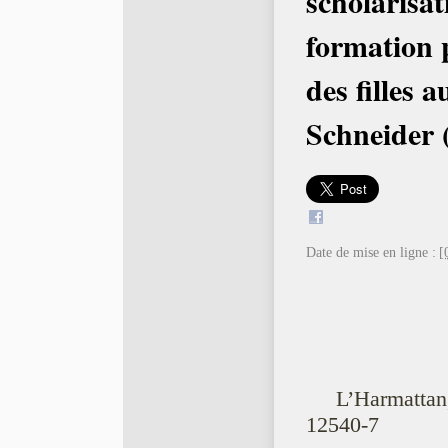
scholarisat
formation 
des filles 
Schneider 
Date de mise en ligne :
[
L’Harmattan
12540-7