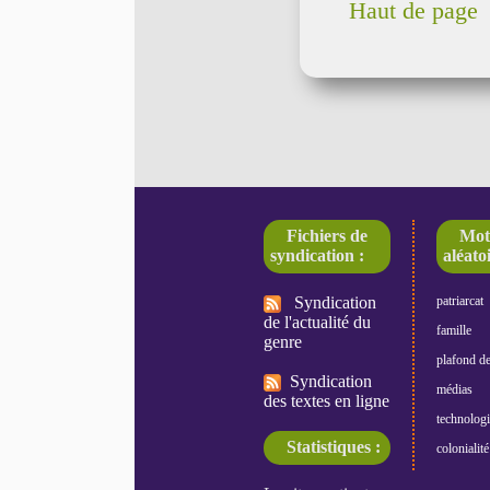
Haut de page
Fichiers de
Mot
syndication :
aléatoi
Syndication
patriarcat
de l'actualité du
famille
genre
plafond de
Syndication
médias
des textes en ligne
technologi
Statistiques :
colonialité