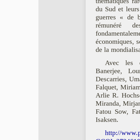
thématiques ra
du Sud et leurs
guerres « de b
rémunéré de
fondamental
économiques, soc
de la mondialisa
Avec les c
Banerjee, Lou
Descarries, Uma
Falquet, Miria
Arlie R. Hochs
Miranda, Mirja
Fatou Sow, Fat
Isaksen.
http://www.p