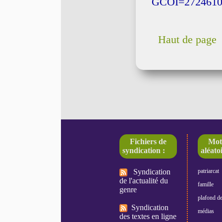
GCOI=2724610
Haut de page
Fichiers de
Mot
syndication :
aléatoi
Syndication
patriarcat
de l'actualité du
famille
genre
plafond de
Syndication
médias
des textes en ligne