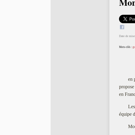
Mond
Date de mise 
Mots-clés :
gu
en 
propose 
en Franc
Les
équipe 
Mod