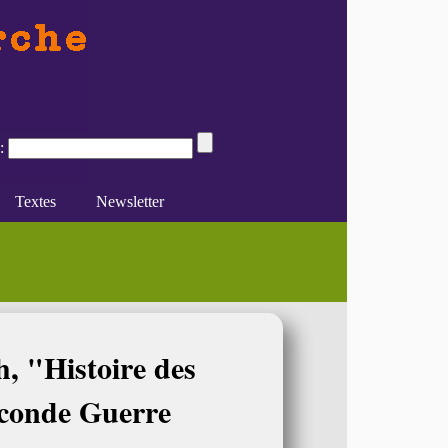
:
Textes
Newsletter
logies du (...)
ication et les médias
e du féminisme
Divers
En ligne
, "Histoire des
econde Guerre