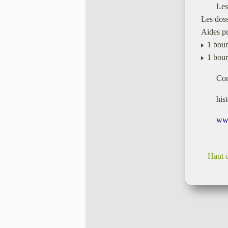
Les
Les doss
Aides pr
1 bours
1 bour
Con
his
www
Haut 