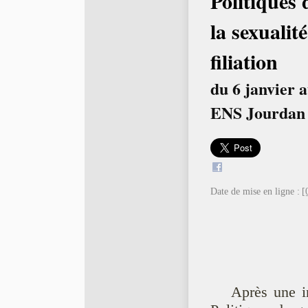
Politiques 
la sexualité
filiation
du 6 janvier a
ENS Jourdan
Date de mise en ligne :
[
Après une in