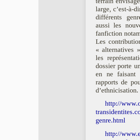
terrain envisag
large, c’est-à-d
différents gen
aussi les nouv
fanfiction nota
Les contributio
« alternatives 
les représentat
dossier porte u
en ne faisant 
rapports de pou
d’ethnicisation.
http://www.o
transidentites.
genre.html
http://www.e