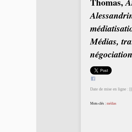
Thomas,
A
Alessandrin
médiatisati
Médias, tra
négociation
Date de mise en ligne :
[
Mots-clés :
médias