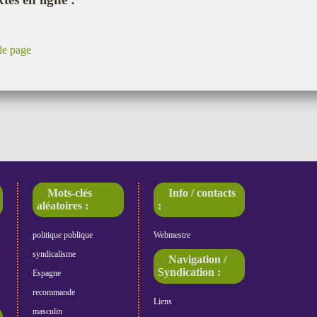
de page
Mots-clés
Info / contacts
aléatoires :
:
politique publique
Webmestre
syndicalisme
Navigation /
Syndication :
Espagne
recommande
Liens
masculin