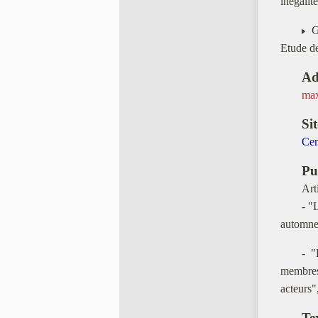
inégalit
Ge
Etude de
Ad
max
Sit
Cen
Pu
Arti
- "
automne
- "
membres
acteurs"
Tex