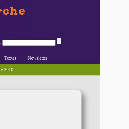
:
Textes
Newsletter
mmes et le (...)
re 2010
e du féminisme
Divers
En ligne