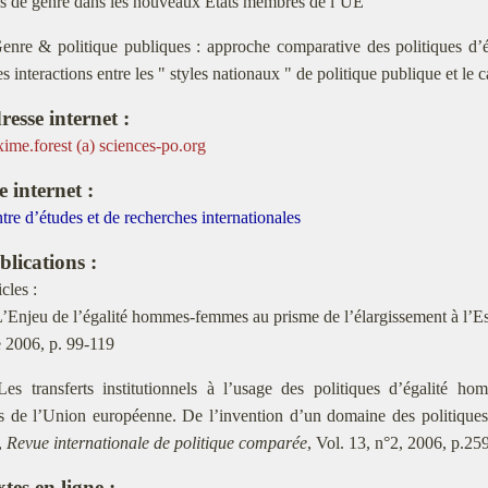
és de genre dans les nouveaux Etats membres de l’UE
nre & politique publiques : approche comparative des politiques d’é
s interactions entre les " styles nationaux " de politique publique et l
resse internet :
ime.forest (a) sciences-po.org
e internet :
tre d’études et de recherches internationales
blications :
cles :
L’Enjeu de l’égalité hommes-femmes au prisme de l’élargissement à l’E
 2006, p. 99-119
Les transferts institutionnels à l’usage des politiques d’égalité 
 de l’Union européenne. De l’invention d’un domaine des politiques 
,
Revue internationale de politique comparée
, Vol. 13, n°2, 2006, p.25
tes en ligne :