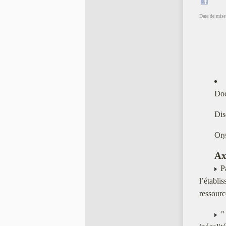
Date de mise 
Doc
Dis
Org
Ax
Pa
l’établi
ressourc
" 