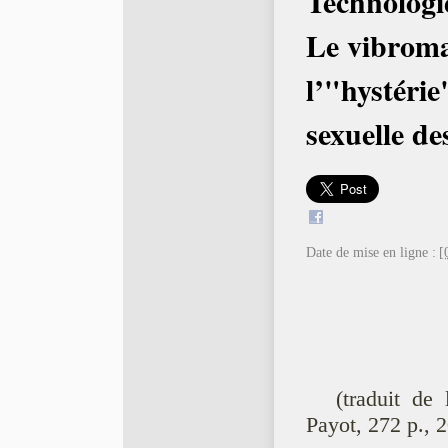
Technologi
Le vibroma
l’"hystérie"
sexuelle d
Date de mise en ligne :
[
(traduit de 
Payot, 272 p., 