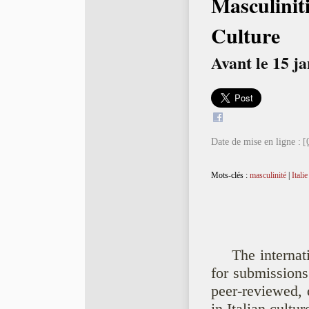
Masculiniti
Culture
Avant le 15 j
Date de mise en ligne :
[
Mots-clés :
masculinité
|
Italie
The internat
for submissions 
peer-reviewed, 