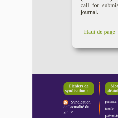
call for submi
journal.
Haut de page
Fichiers de
Mot
syndication :
aléatoi
Syndication
patriarcat
de l'actualité du
famille
genre
plafond de