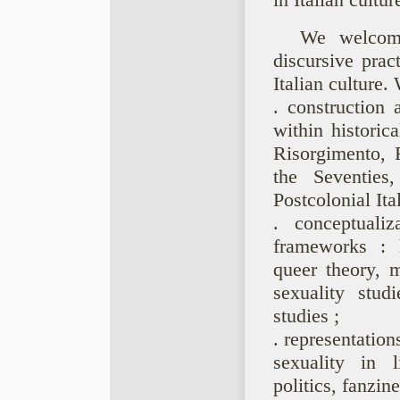
in Italian cultur
We welcome
discursive prac
Italian culture. 
. construction 
within historic
Risorgimento, 
the Seventies
Postcolonial Ital
. conceptualiz
frameworks : h
queer theory, m
sexuality studi
studies ;
. representatio
sexuality in li
politics, fanzin