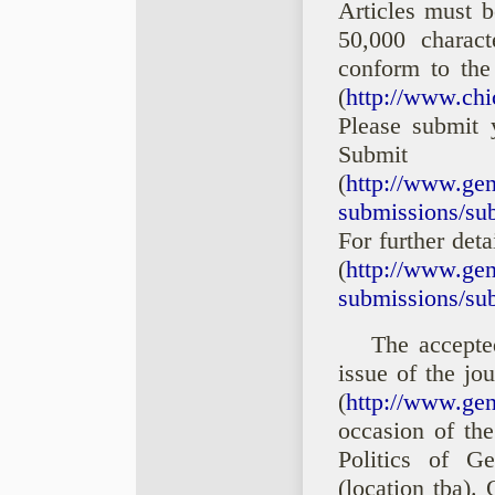
Articles must b
50,000 charac
conform to the
(
http://www.chi
Please submit y
Subm
(
http://www.gend
submissions/subm
For further det
(
http://www.gend
submissions/sub
The accepted
issue of the jo
(
http://www.gen
occasion of th
Politics of 
(location tba).