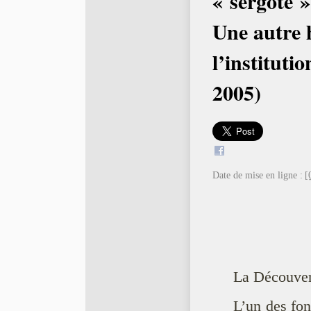
« sergote »
Une autre h
l’institutio
2005)
Date de mise en ligne :
[
La Découvert
L’un des fon