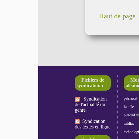
Haut de page
Fichiers de
Mot
syndication :
aléatoi
Syndication
patriarcat
de l'actualité du
famille
genre
plafond de
Syndication
médias
des textes en ligne
technologi