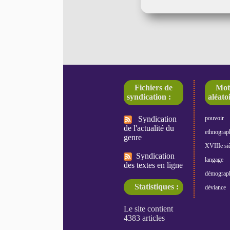
Fichiers de
Mot
syndication :
aléatoi
Syndication
pouvoir
de l'actualité du
ethnograp
genre
XVIIIe siè
Syndication
langage
des textes en ligne
démograp
Statistiques :
déviance