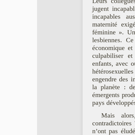
Leurs collègue
jugent incapabl
incapables aus
maternité exig
féminine ». Un
lesbiennes. C
économique et 
culpabiliser e
enfants, avec ou
hétérosexuelle
engendre des ine
la planète : d
émergents prod
pays développé
Mais alors
contradictoires 
n’ont pas élude