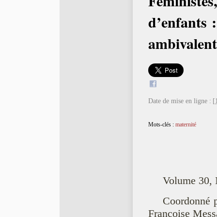
Féministe
d’enfants :
ambivalen
Date de mise en ligne :
[
Mots-clés :
maternité
Volume 30, 
Coordonné 
Françoise Mess