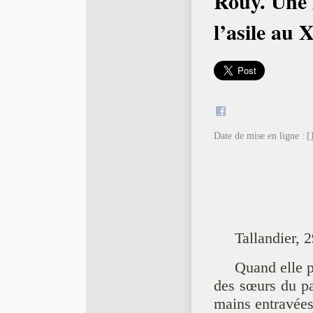
Rouy. Une
l’asile au 
Date de mise en ligne :
[
Tallandier, 
Quand elle p
des sœurs du pa
mains entravées