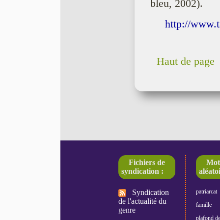
bleu, 2002).
http://www.t
Haut de page
Fichiers de
Mot
syndication :
aléatoi
Syndication
patriarcat
de l'actualité du
famille
genre
plafond de