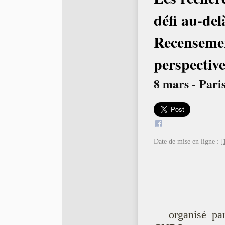
défi au-del
Recensemen
perspective
8 mars - Pari
Date de mise en ligne :
[
organisé pa