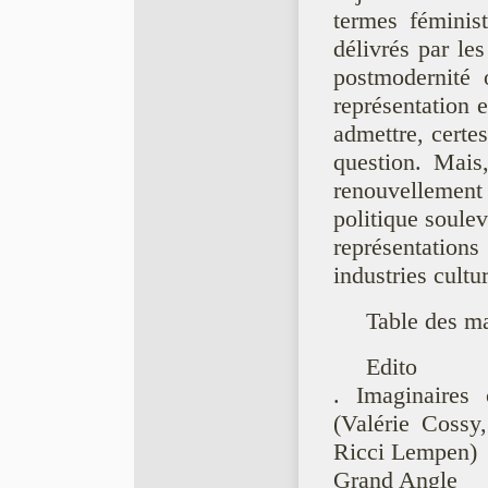
termes féminis
délivrés par le
postmodernité o
représentation e
admettre, certe
question. Mais
renouvellement d
politique soulev
représentatio
industries cultu
Table des ma
Edito
. Imaginaires 
(Valérie Cossy
Ricci Lempen)
Grand Angle