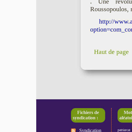
. Une révolu
Roussopoulos, r
http://www.
option=com_co
Haut de page
Fichiers de
Mot
syndication :
aléatoi
Syndication
patriarcat