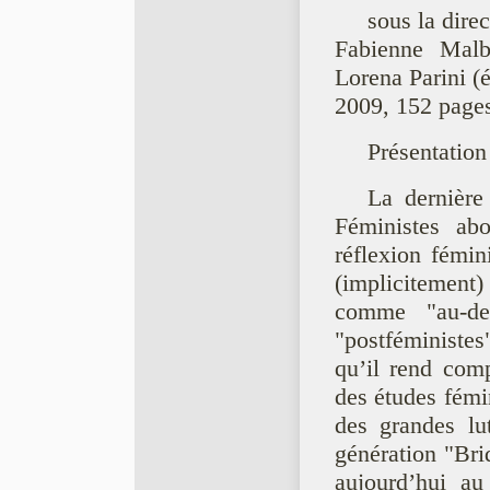
sous la dire
Fabienne Malb
Lorena Parini (
2009, 152 page
Présentation
La dernière
Féministes abo
réflexion fémin
(implicitement)
comme "au-de
"postféministes
qu’il rend com
des études fémin
des grandes lu
génération "Bri
aujourd’hui au