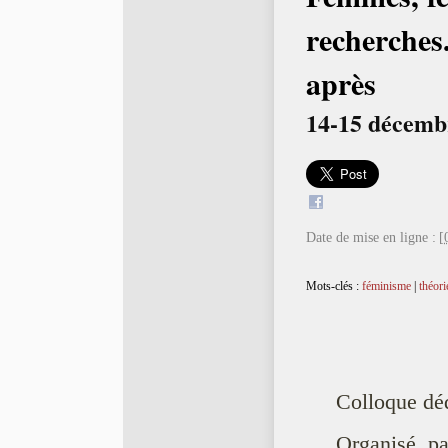
recherches
après
14-15 décemb
Date de mise en ligne :
[
Mots-clés :
féminisme
|
théori
Colloque déd
Organisé 