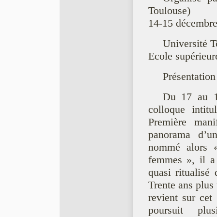
Toulouse)
14-15 décembre
Université T
Ecole supérieu
Présentation
Du 17 au 1
colloque intit
Première manif
panorama d’un 
nommé alors «
femmes », il a
quasi ritualis
Trente ans plus
revient sur cet
poursuit plu