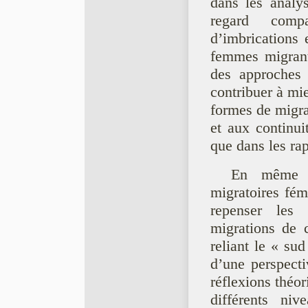
dans les analys
regard compa
d’imbrications 
femmes migrant
des approches 
contribuer à mi
formes de migra
et aux continui
que dans les rap
En même te
migratoires fé
repenser les 
migrations de 
reliant le « su
d’une perspecti
réflexions théo
différents ni