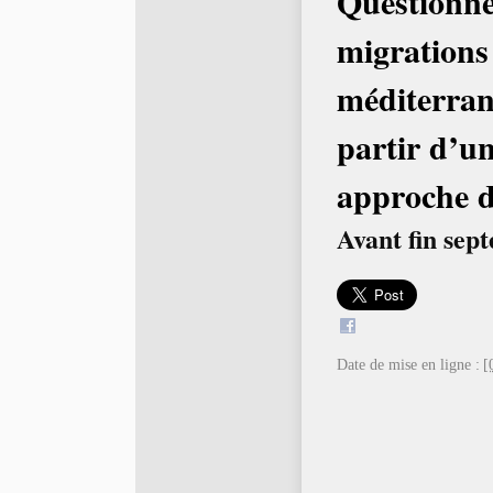
Questionne
migrations
méditerran
partir d’u
approche d
Avant fin sep
Date de mise en ligne :
[