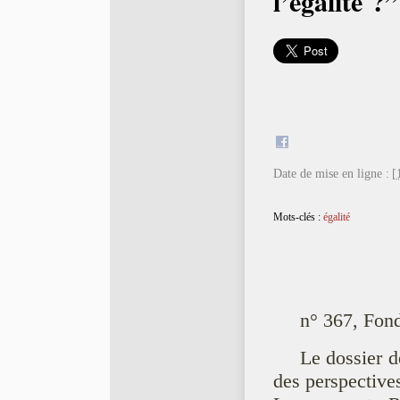
l’égalité ?”
Date de mise en ligne :
[
Mots-clés :
égalité
n° 367, Fond
Le dossier d
des perspectives