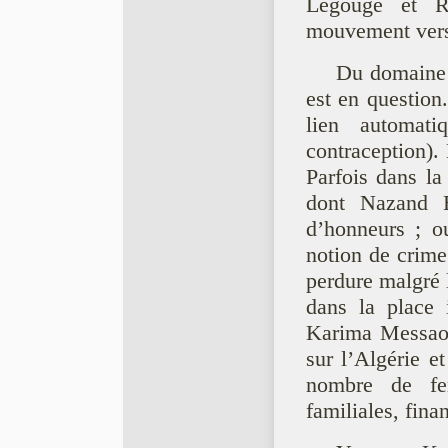
Legouge et Ro
mouvement vers e
Du domaine l
est en question
lien automa
contraception). 
Parfois dans la
dont Nazand B
d’honneurs ; o
notion de crime
perdure malgré 
dans la place 
Karima Messaou
sur l’Algérie 
nombre de fe
familiales, fina