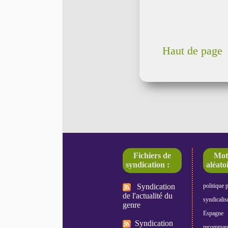
Haut de page
Fichiers de
Mot
syndication :
aléatoi
Syndication
politique 
de l'actualité du
syndicali
genre
Espagne
Syndication
recomman