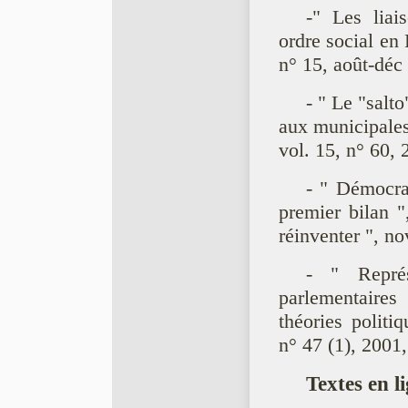
-" Les liai
ordre social en
n° 15, août-déc
- " Le "salt
aux municipale
vol. 15, n° 60, 
- " Démocrat
premier bilan 
réinventer ", n
- " Représ
parlementaires 
théories politi
n° 47 (1), 2001
Textes en li