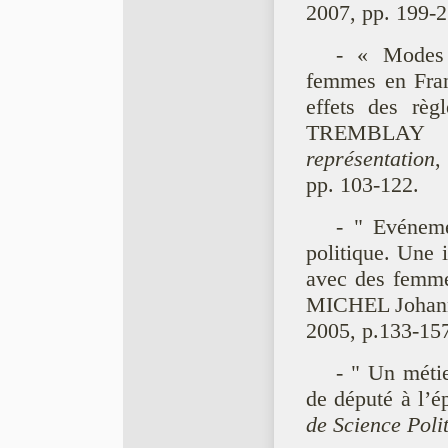
2007, pp. 199-2
- « Modes d
femmes en Fran
effets des règl
TREMBLAY 
représentation
,
pp. 103-122.
- " Evéneme
politique. Une i
avec des femme
MICHEL Johann
2005, p.133-15
- " Un méti
de député à l’é
de Science Poli