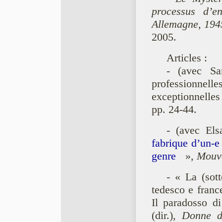
processus d’e
Allemagne, 194
2005.
Articles :
- (avec Sa
professionne
exceptionnelles
pp. 24-44.
- (avec El
fabrique d’un-e
genre
»,
Mouv
- « La (sot
tedesco e franc
Il paradosso 
(dir.),
Donne di