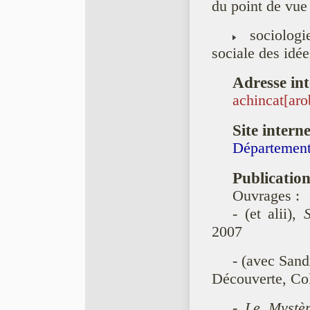
du point de vue
sociologi
sociale des idée
Adresse int
achincat[ar
Site interne
Département 
Publication
Ouvrages :
- (et alii),
2007
- (avec San
Découverte, Col
-
Le Mystè