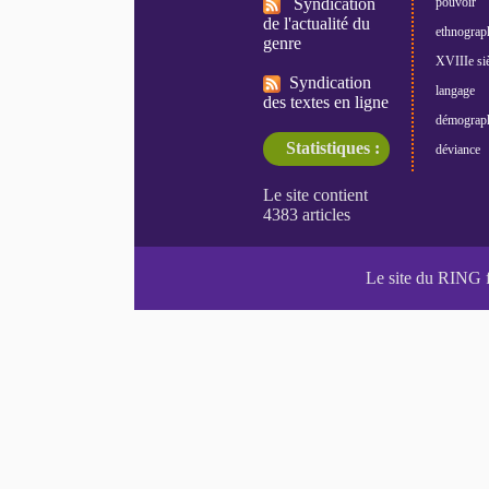
Syndication
pouvoir
de l'actualité du
ethnograp
genre
XVIIIe siè
Syndication
langage
des textes en ligne
démograp
Statistiques :
déviance
Le site du RING 