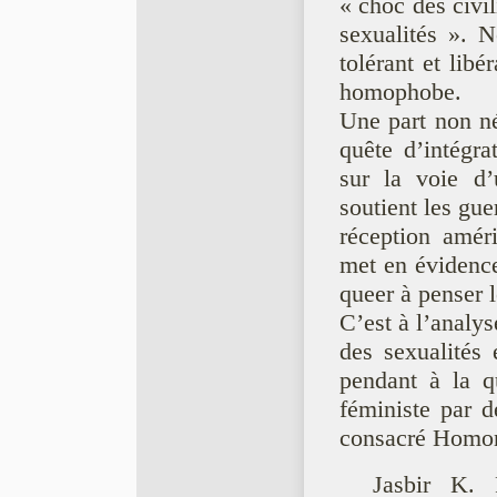
« choc des civi
sexualités ». 
tolérant et lib
homophobe.
Une part non n
quête d’intégra
sur la voie d’
soutient les gue
réception amér
met en évidence
queer à penser l
C’est à l’analys
des sexualités 
pendant à la qu
féministe par de
consacré Homon
Jasbir K. 