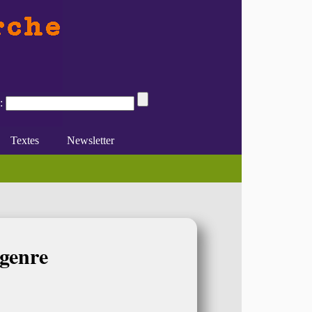
:
Textes
Newsletter
e du féminisme
Divers
En ligne
 genre