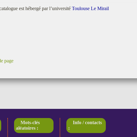
catalogue est hébergé par l’université
Toulouse Le Mirail
de page
Mots-clés
Info / contacts
aléatoires :
: