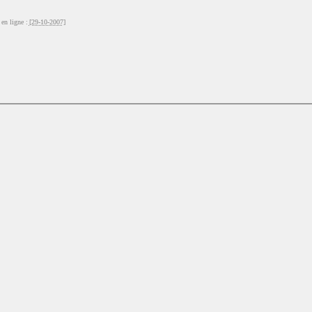
en ligne :
[29-10-2007]