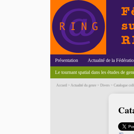
Présentation
Actualité de la Fédérati
Régis Dauxois, Sexe, genre et dominatio
Méthodologie des études genre appliquée 
Nicole MOSCONI
Initiatives du RING
Efigies
Annonces du RING - 1er novembre 2012
Le tournant spatial dans les études de gen
Soutenances
Actualité sexuelle.
Colloques
Bourses et p
S
Accueil
>
Actualité du genre
>
Divers
> Catalogue colle
Cata