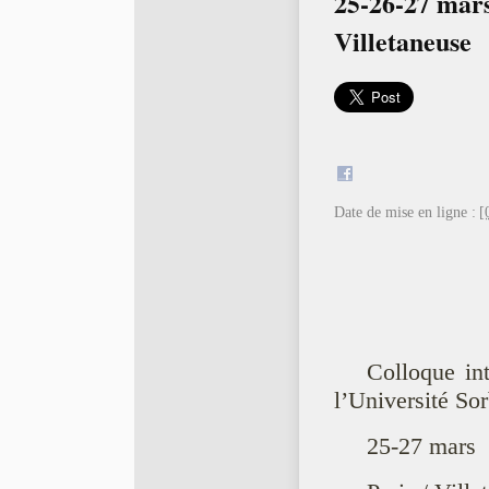
25-26-27 mars 
Villetaneuse
Date de mise en ligne :
[
Colloque int
l’Université So
25-27 mars