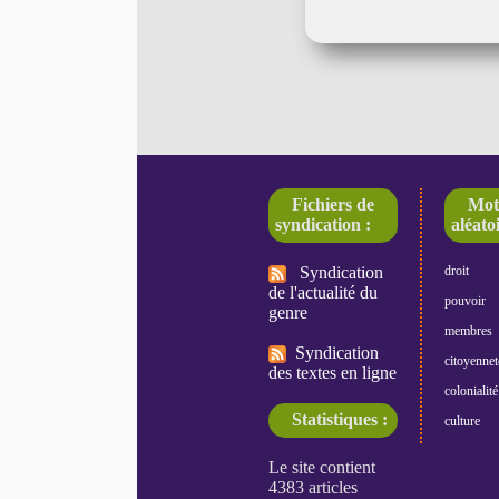
Fichiers de
Mot
syndication :
aléatoi
Syndication
droit
de l'actualité du
pouvoir
genre
membres
Syndication
citoyennet
des textes en ligne
colonialité
Statistiques :
culture