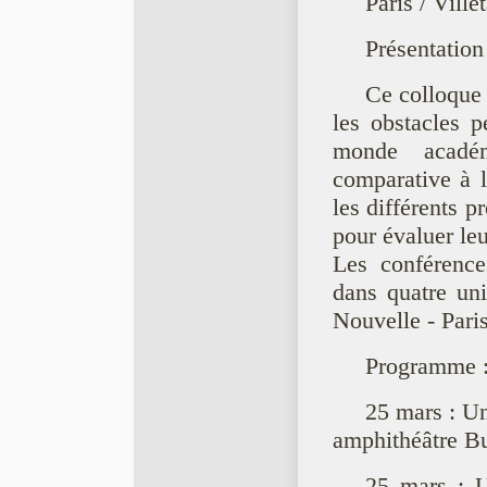
Paris / Ville
Présentation
Ce colloque 
les obstacles p
monde acadé
comparative à l
les différents 
pour évaluer leu
Les conférence
dans quatre un
Nouvelle - Paris
Programme 
25 mars : Un
amphithéâtre Bu
25 mars : U