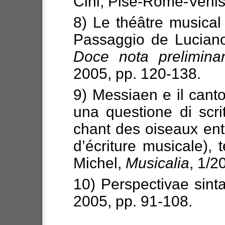
Cini, Pise-Rome-Venis
8) Le théâtre musical
Passaggio de Luciano
Doce nota prelimina
2005, pp. 120-138.
9) Messiaen e il canto
una questione di scri
chant des oiseaux ent
d’écriture musicale), 
Michel,
Musicalia
, 1/2
10) Perspectivae sint
2005, pp. 91-108.