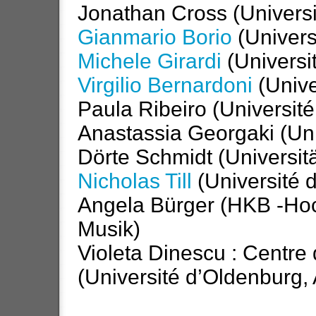
Jonathan Cross (Universi
Gianmario Borio
(Univers
Michele Girardi
(Universi
Virgilio Bernardoni
(Unive
Paula Ribeiro (Universit
Anastassia Georgaki (Uni
Dörte Schmidt (Universitä
Nicholas Till
(Université 
Angela Bürger (HKB -Hoc
Musik)
Violeta Dinescu : Centr
(Université d’Oldenburg