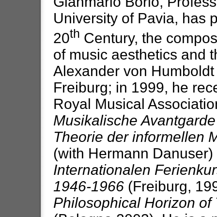
Gianmario Borio,
Profess
University of Pavia, has 
th
20
Century, the composi
of music aesthetics and 
Alexander von Humboldt F
Freiburg; in 1999, he re
Royal Musical Association
Musikalische Avantgarde
Theorie der informellen 
(with Hermann Danuser)
Internationalen Ferienku
1946-1966
(Freiburg, 199
Philosophical Horizon of