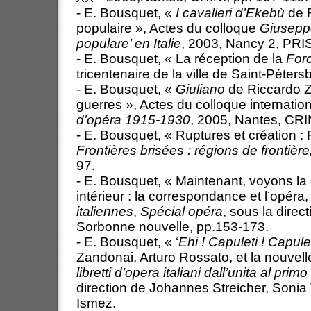
- E. Bousquet, «
I cavalieri d’Ekebù
de R
populaire », Actes du colloque
Giuseppe
populare’ en Italie
, 2003, Nancy 2, PRI
- E. Bousquet, « La réception de la
Forc
tricentenaire de la ville de Saint-Péter
- E. Bousquet, «
Giuliano
de Riccardo Z
guerres », Actes du colloque internatio
d’opéra 1915-1930
, 2005, Nantes, CRIN
- E. Bousquet, « Ruptures et création :
Frontières brisées : régions de frontière
97.
- E. Bousquet, « Maintenant, voyons la c
intérieur : la correspondance et l’opéra
italiennes
,
Spécial opéra
, sous la direc
Sorbonne nouvelle, pp.153-173.
- E. Bousquet, « ‘
Ehi ! Capuleti ! Capulet
Zandonai, Arturo Rossato, et la nouvelle
libretti d’opera italiani dall’unita al pri
direction de Johannes Streicher, Sonia
Ismez.