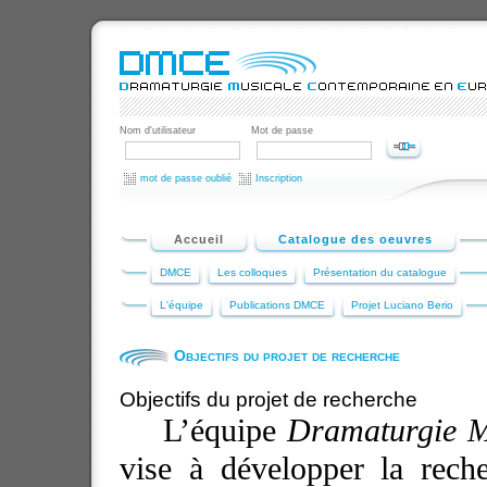
Nom d'utilisateur
Mot de passe
mot de passe oublié
Inscription
Accueil
Catalogue des oeuvres
DMCE
Les colloques
Présentation du catalogue
L'équipe
Publications DMCE
Projet Luciano Berio
Objectifs du projet de recherche
Objectifs du projet de recherche
L’équipe
Dramaturgie M
vise à développer la rech