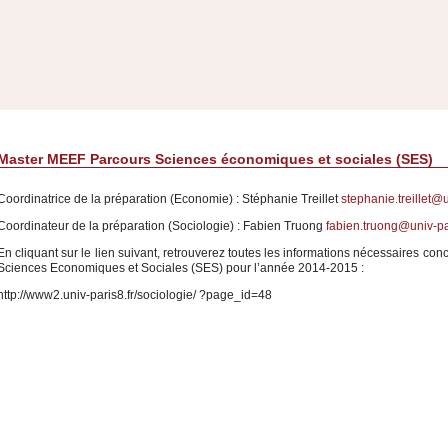
MASTER METIERS DE L’ENSEIGNEMENT, DE L’EDUCATION ET DE LA FORMATION (MEEF) 2nd
 Master MEEF Parcours Sciences économiques et sociales (SES)
Master MEEF Parcours Sciences économiques et sociales (SES)
Coordinatrice de la préparation (Economie) : Stéphanie Treillet
stephanie.treillet@u
Coordinateur de la préparation (Sociologie) : Fabien Truong
fabien.truong@univ-par
En cliquant sur le lien suivant, retrouverez toutes les informations nécessaires c
Sciences Economiques et Sociales (SES) pour l’année 2014-2015 :
http://www2.univ-paris8.fr/sociologie/ ?page_id=48