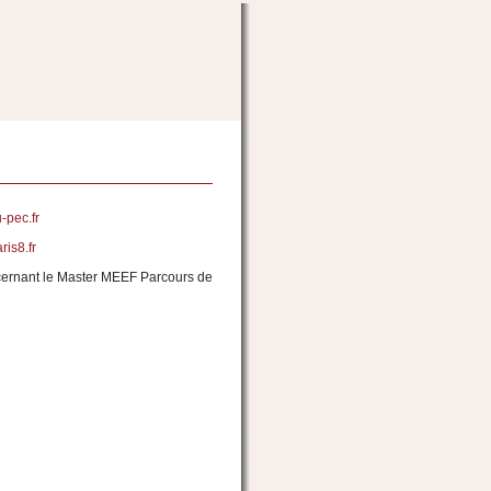
 DEGRE et AGREGATION 2015 - 2016
-pec.fr
is8.fr
oncernant le Master MEEF Parcours de