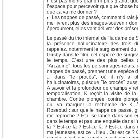
n’est pas moins grand ni plus grand, que
l’espace pour percevoir quelque chose ho
que ca va me donner ?
Les nappes de passé, comment dirais j
me livrent plus des images-souvenir do
éperdument, elles vont délivrer des prése
Le passé du trio infernal de "la dame de
la présence hallucinatoire des trois 
rappelez, notamment le surgissement du 
Grisby dans le film, cet espèce de surgis
le temps. C’est une des plus belles
"Arcadine", tous les personnages-relais, 
nappes de passé, prennent une espèce de
... dans "le procès", où il n’y a 
hallucinatoires, puisque "le procès" aus
A savoir et la profondeur de champs y re
temporalisation. K reçoit la visite de l
chambre. Contre plongée, contre plong
qui va marquer la recherche de K à 
Rosebud : sur quelle nappe de passé, git
me reproche ? Et il se lance dans son e
dans le temps et pas une enquête dans l’e
là ? Est-ce là ? Est-ce là ? Est-ce dans
ma jeunesse, est ce .. Heu.. Ou est ce ? 
simple, c’est pas simple, c’est pas sim