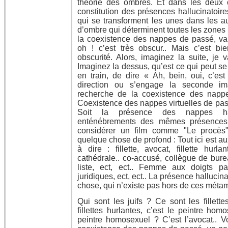
théorie des ombres. Et dans les deux 
constitution des présences hallucinatoire
qui se transforment les unes dans les au
d’ombre qui déterminent toutes les zones d
la coexistence des nappes de passé, va n
oh ! c’est très obscur.. Mais c’est bi
obscurité. Alors, imaginez la suite, je 
Imaginez la dessus, qu’est ce qui peut se
en train, de dire « Ah, bein, oui, c’est
direction ou s’engage la seconde im
recherche de la coexistence des nappe
Coexistence des nappes virtuelles de pas
Soit la présence des nappes hall
enténébrements des mêmes présences h
considérer un film comme "Le procès
quelque chose de profond : Tout ici est auxi
à dire : fillette, avocat, fillette hurl
cathédrale.. co-accusé, collègue de burea
liste, ect, ect.. Femme aux doigts pa
juridiques, ect, ect.. La présence halluci
chose, qui n’existe pas hors de ces méta
Qui sont les juifs ? Ce sont les fillett
fillettes hurlantes, c’est le peintre ho
peintre homosexuel ? C’est l’avocat.. 