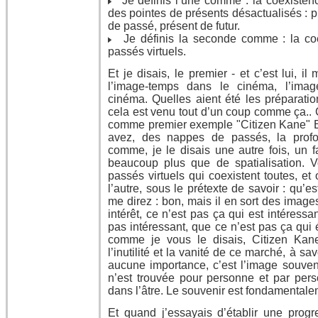
Je définis l’une comme : la coexisten
des pointes de présents désactualisés : p
de passé, présent de futur.
Je définis la seconde comme : la co
passés virtuels.
Et je disais, le premier - et c’est lui, il
l’image-temps dans le cinéma, l’imag
cinéma. Quelles aient été les préparatio
cela est venu tout d’un coup comme ça.. 
comme premier exemple "Citizen Kane" Et 
avez, des nappes de passés, la prof
comme, je le disais une autre fois, un f
beaucoup plus que de spatialisation. 
passés virtuels qui coexistent toutes, et o
l’autre, sous le prétexte de savoir : qu
me direz : bon, mais il en sort des imag
intérêt, ce n’est pas ça qui est intéress
pas intéressant, que ce n’est pas ça qui é
comme je vous le disais, Citizen Kan
l’inutilité et la vanité de ce marché, à s
aucune importance, c’est l’image souveni
n’est trouvée pour personne et par pers
dans l’âtre. Le souvenir est fondamentalem
Et quand j’essayais d’établir une progr