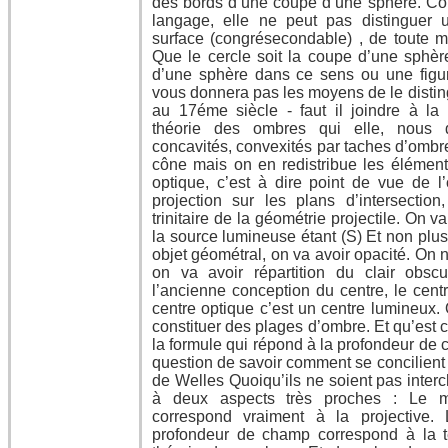
des bords d’une coupe d’une sphère. Co
langage, elle ne peut pas distinguer 
surface (congrésecondable) , de toute m
Que le cercle soit la coupe d’une sphè
d’une sphère dans ce sens ou une figur
vous donnera pas les moyens de le distin
au 17éme siècle - faut il joindre à la 
théorie des ombres qui elle, nous d
concavités, convexités par taches d’ombre 
cône mais on en redistribue les éléments
optique, c’est à dire point de vue de l’
projection sur les plans d’intersection
trinitaire de la géométrie projectile. On v
la source lumineuse étant (S) Et non plus
objet géométral, on va avoir opacité. On n
on va avoir répartition du clair obsc
l’ancienne conception du centre, le centr
centre optique c’est un centre lumineux. 
constituer des plages d’ombre. Et qu’est 
la formule qui répond à la profondeur de 
question de savoir comment se concilient
de Welles Quoiqu’ils ne soient pas inter
à deux aspects très proches : Le m
correspond vraiment à la projective
profondeur de champ correspond à la t