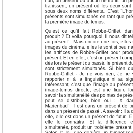
l’un, un présent où aucun ne trahit, un p
trahissent, un présent où les deux sont
sous deux noms différents.. C’est "L’h
présents sont simultanés en tant que pré
la première image du temps.
Qu’est ce qu’il fait Robbe-Grillet, da
produit ? Et voila pourquoi, il nous dit t
au présent".. Mais encore une fois, elles
images du cinéma, elles le sont si peu nat
les artifices de Robbe-Grillet pour pro
présent. Et en effet, c’est un présent co
dés lors le présent du passé, le présent du
sont strictement simultanés. Si bien 
Robbe-Grillet - Je ne vois rien, Je ne 
rapporter ni à la linguistique ni au sig
intéressant, c’est que l’image au présen
image-temps directe, est une figure f
savoir la simultanéité des pointes de pré
peut se distribuer, bien oui : X da
Marienbad". Il est dans un présent de pr
dans un présent de passé.. A savoir : Il a
elle, elle est dans un présent de futur..
elle le connaîtra. Et la différence 
simultanés, produit un troisième présent 
Selon la loi, que derrière un hypnotiseu