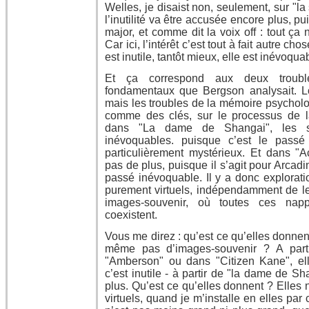
Welles, je disaist non, seulement, sur "
l’inutilité va être accusée encore plus, p
major, et comme dit la voix off : tout ça
Car ici, l’intérêt c’est tout à fait autre ch
est inutile, tantôt mieux, elle est inévoqua
Et ça correspond aux deux troubl
fondamentaux que Bergson analysait. Lo
mais les troubles de la mémoire psycholo
comme des clés, sur le processus de la
dans "La dame de Shangai", les s
inévoquables. puisque c’est le passé 
particulièrement mystérieux. Et dans "A
pas de plus, puisque il s’agit pour Arcad
passé inévoquable. Il y a donc explora
purement virtuels, indépendamment de le
images-souvenir, où toutes ces napp
coexistent.
Vous me direz : qu’est ce qu’elles donnen
même pas d’images-souvenir ? A part
"Amberson" ou dans "Citizen Kane", el
c’est inutile - à partir de "la dame de S
plus. Qu’est ce qu’elles donnent ? Elles
virtuels, quand je m’installe en elles par