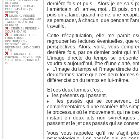
TEMPS - LA PUISSANCE
dernière fois et puis... Alors je ne sais 
DU FAUX
NOV.1983/JUIN.1984 -
l’américain, s’il arrive, moi... Et puis, o
COURS 45 À 66 - (55
HEURES)
puis on à faire, quand même, une récapit
CINEMA / PENSÉE -
OCTOBRE 1984/JUIN 1985
se persuader, à chacun, que pendant l’
- COURS 67 À 89 (64
travaillé.
HEURES)
- CINEMA / PENSÉE +
COURS 90 À 92
Cette récapitulation, elle me parait es
- FOUCAULT - LES
FORMATIONS
regrouper les lectures éventuelles, que v
HISTORIQUES -
OCTOBRE 1985 /
perspectives. Alors, voila, vous compre
DÉCEMBRE 1985 COURS
1 À 8
dernière fois, par ce dernier point qui m’i
- FOUCAULT - LE
L’image directe du temps se présent
POUVOIR - JANVIER 1986
/ JUIN 1986 - COURS 9 À
voudrais aujourd’hui, être d’une clarté, enfi
25
L’image du temps et l’image directe du
deux formes parce que ces deux formes s
différenciation du temps en lui-même.
Et ces deux formes c’est :
les présents qui passent,
les passés qui se conservent. Et
complémentaires d’une manière très simpl
le processus où le mouvement, qui ne ces
instant en deux jets non symétriques :
passent et le jet des passés qui se conser
Vous vous rappelez qu’il ne s’agit pl
psychologique. Les passés qui se cons