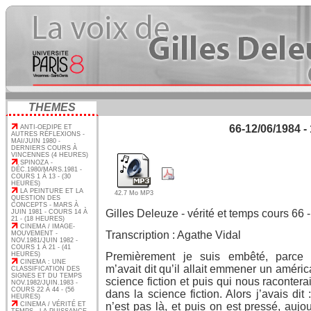
THEMES
66-12/06/1984 - 
ANTI-OEDIPE ET
AUTRES RÉFLEXIONS -
MAI/JUIN 1980 -
DERNIERS COURS À
VINCENNES (4 HEURES)
SPINOZA -
DÉC.1980/MARS.1981 -
COURS 1 À 13 - (30
HEURES)
LA PEINTURE ET LA
42.7 Mo MP3
QUESTION DES
CONCEPTS - MARS À
Gilles Deleuze - vérité et temps cours 66 
JUIN 1981 - COURS 14 À
21 - (18 HEURES)
CINEMA / IMAGE-
Transcription : Agathe Vidal
MOUVEMENT -
NOV.1981/JUIN 1982 -
COURS 1 À 21 - (41
HEURES)
Premièrement je suis embêté, parc
CINEMA : UNE
m’avait dit qu’il allait emmener un améric
CLASSIFICATION DES
SIGNES ET DU TEMPS
science fiction et puis qui nous raconterai
NOV.1982/JUIN.1983 -
COURS 22 À 44 - (56
dans la science fiction. Alors j’avais dit :
HEURES)
CINEMA / VÉRITÉ ET
n’est pas là, et puis on est pressé, aujou