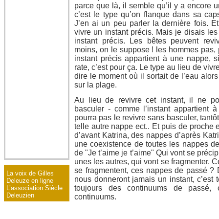
parce que là, il semble qu’il y a encore 
c’est le type qu’on flanque dans sa cap
J’en ai un peu parler la dernière fois. E
vivre un instant précis. Mais je disais le
instant précis. Les bêtes peuvent revi
moins, on le suppose ! les hommes pas, 
instant précis appartient à une nappe, s
rate, c’est pour ça. Le type au lieu de vivre
dire le moment où il sortait de l’eau alor
sur la plage.
Au lieu de revivre cet instant, il ne p
basculer - comme l’instant appartient à
pourra pas le revivre sans basculer, tantôt
telle autre nappe ect.. Et puis de proche
d’avant Katrina, des nappes d’après Katri
une coexistence de toutes les nappes de 
de "Je t’aime je t’aime" Qui vont se précipi
unes les autres, qui vont se fragmenter. 
se fragmentent, ces nappes de passé ? 
La voix de Gilles
nous donneront jamais un instant, c’est 
Deleuze en ligne
toujours des continuums de passé, c
L’association Siècle
Deleuzien
continuums.