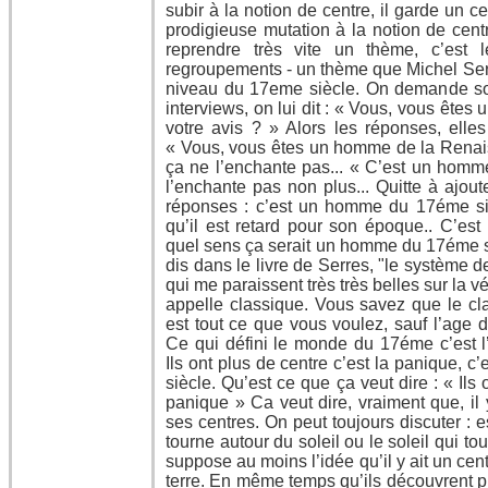
subir à la notion de centre, il garde un cen
prodigieuse mutation à la notion de centre
reprendre très vite un thème, c’est
regroupements - un thème que Michel Serr
niveau du 17eme siècle. On demande so
interviews, on lui dit : « Vous, vous ête
votre avis ? » Alors les réponses, elles 
« Vous, vous êtes un homme de la Renai
ça ne l’enchante pas... « C’est un hom
l’enchante pas non plus... Quitte à ajou
réponses : c’est un homme du 17éme siè
qu’il est retard pour son époque.. C’es
quel sens ça serait un homme du 17éme s
dis dans le livre de Serres, "le système d
qui me paraissent très très belles sur la v
appelle classique. Vous savez que le cla
est tout ce que vous voulez, sauf l’age d
Ce qui défini le monde du 17éme c’est l
Ils ont plus de centre c’est la panique, 
siècle. Qu’est ce que ça veut dire : « Ils 
panique » Ca veut dire, vraiment que, il 
ses centres. On peut toujours discuter : es
tourne autour du soleil ou le soleil qui to
suppose au moins l’idée qu’il y ait un centre
terre. En même temps qu’ils découvrent pl