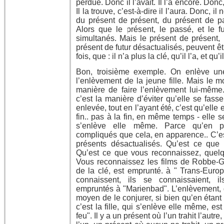
perdue. Donc il l’avait. Il l’a encore. Donc, 
Il la trouve, c’est-à-dire il l’aura. Donc, il
du présent de présent, du présent de pa
Alors que le présent, le passé, et le f
simultanés. Mais le présent de présent, 
présent de futur désactualisés, peuvent êtr
fois, que : il n’a plus la clé, qu’il l’a, et qu’i
Bon, troisième exemple. On enlève une
l’enlèvement de la jeune fille. Mais le m
manière de faire l’enlèvement lui-même.
c’est la manière d’éviter qu’elle se fasse
enlevée, tout en l’ayant été, c’est qu’elle 
fin.. pas à la fin, en même temps - elle 
s’enlève elle même. Parce qu’en 
compliqués que cela, en apparence.. C’est
présents désactualisés. Qu’est ce que 
Qu’est ce que vous reconnaissez, quel
Vous reconnaissez les films de Robbe-Gri
de la clé, est emprunté. à " Trans-Europ
connaissent, ils se connaissaient, il
empruntés à "Marienbad". L’enlèvement,
moyen de le conjurer, si bien qu’en étant 
c’est la fille, qui s’enlève elle même, e
feu". Il y a un présent où l’un trahit l’autre