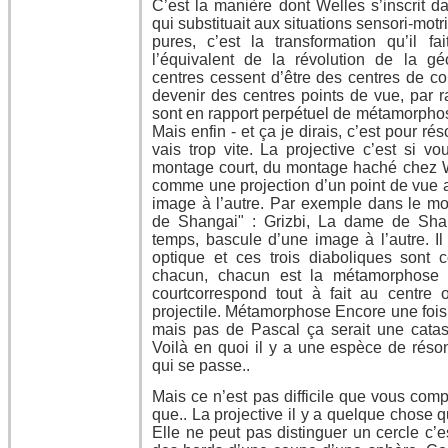
C’est la manière dont Welles s’inscrit d
qui substituait aux situations sensori-motr
pures, c’est la transformation qu’il fa
l’équivalent de la révolution de la gé
centres cessent d’être des centres de co
devenir des centres points de vue, par r
sont en rapport perpétuel de métamorphos
Mais enfin - et ça je dirais, c’est pour ré
vais trop vite. La projective c’est si vo
montage court, du montage haché chez 
comme une projection d’un point de vue
image à l’autre. Par exemple dans le m
de Shangai" : Grizbi, La dame de Shang
temps, bascule d’une image à l’autre. Il
optique et ces trois diaboliques sont
chacun, chacun est la métamorphose 
courtcorrespond tout à fait au centre 
projectile. Métamorphose Encore une fois 
mais pas de Pascal ça serait une catast
Voilà en quoi il y a une espèce de rés
qui se passe..
Mais ce n’est pas difficile que vous comp
que.. La projective il y a quelque chose 
Elle ne peut pas distinguer un cercle c’e