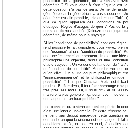
possibilité" de la géométrie, ça n’a rien avoir a
géométrie ? Si vous dites à Kant : "quelle est l’e
cette question n’a pas de sens. Je ne demande 
géométrie car la géométrie n’a pas d’essence. Je
géométrie est-elle possible, elle qui est un "fait". Q
que ce qu’on appellera des "conditions de pos
d’usages. Règles d’usages de quoi ? Pas de la 
certaines de nos facultés (Deleuze tousse) qui sou
géométrie, de même pour la physique.
Si les "conditions de possibilités" sont des règle
rend possible le fait considéré, vous voyez bien 
une "essence" et une "condition de possibilité". P
que une "essence" ou comment dirai-je, une idée o
philosophie une objectité, tandis qu’une "condition
d’acte subjectif . On va donc de la notion de "fait" 
de "condition de possibilité". Accordez-moi que d
qu’en effet, il y a une coupure philosophique en
"essence-apparence" et la philosophie critique 
possibilité" ? En quoi Christian Metz est-il kan
prudent. Et là je tiens, il faut faire hommage à sa pr
très prés ses mots. Or, il nous dit - et si j’ess
manière la plus générale - ça serait ceci : "se dem
une langue est un faux problème".
Les pionniers du cinéma se sont empêtrés là-deda
c’est une langue universelle. Et cette réponse ne
ne tient pas debout parce-que cette question es
demander en quoi le cinéma est une langue. Il falla
conditions plutôt, et pas en quoi, à quelles con