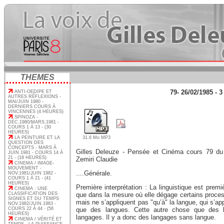
THEMES
79- 26/02/1985 - 3
ANTI-OEDIPE ET
AUTRES RÉFLEXIONS -
MAI/JUIN 1980 -
DERNIERS COURS À
VINCENNES (4 HEURES)
SPINOZA -
DÉC.1980/MARS.1981 -
COURS 1 À 13 - (30
HEURES)
LA PEINTURE ET LA
31.6 Mo MP3
QUESTION DES
CONCEPTS - MARS À
Gilles Deleuze - Pensée et Cinéma cours 79 du 
JUIN 1981 - COURS 14 À
21 - (18 HEURES)
Zemiri Claudie
CINEMA / IMAGE-
MOUVEMENT -
....Générale.
NOV.1981/JUIN 1982 -
COURS 1 À 21 - (41
HEURES)
Première interprétation : La linguistique est pre
CINEMA : UNE
CLASSIFICATION DES
que dans la mesure où elle dégage certains proces
SIGNES ET DU TEMPS
mais ne s’appliquent pas "qu’à" la langue, qui s’ap
NOV.1982/JUIN.1983 -
COURS 22 À 44 - (56
que des langues. Cette autre chose que des l
HEURES)
langages. Il y a donc des langages sans langue.
CINEMA / VÉRITÉ ET