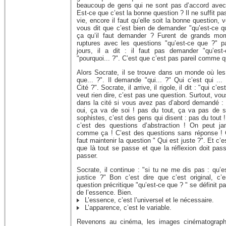
beaucoup de gens qui ne sont pas d’accord avec l
Est-ce que c’est la bonne question ? Il ne suffit p
vie, encore il faut qu’elle soit la bonne question
vous dit que c’est bien de demander "qu’est-ce qu
ça qu’il faut demander ? Furent de grands mom
ruptures avec les questions "qu’est-ce que ?" 
jours, il a dit : il faut pas demander "qu’es
"pourquoi... ?". C’est que c’est pas pareil comme q
Alors Socrate, il se trouve dans un monde où le
que... ?". Il demande "qui... ?" Qui c’est qui ...
Cité ?". Socrate, il arrive, il rigole, il dit : "qui c’
veut rien dire, c’est pas une question. Surtout, vo
dans la cité si vous avez pas d’abord demandé : 
oui, ça va de soi ! pas du tout, ça va pas de so
sophistes, c’est des gens qui disent : pas du tout 
c’est des questions d’abstraction ! On peut j
comme ça ! C’est des questions sans réponse ! C
faut maintenir la question " Qui est juste ?". Et c’e
que là tout se passe et que la réflexion doit pas
passer.
Socrate, il continue : "si tu ne me dis pas : qu’es
justice ?" Bon c’est dire que c’est original, c’
question précritique "qu’est-ce que ? " se définit pa
de l’essence. Bien.
L’essence, c’est l’universel et le nécessaire.
L’apparence, c’est le variable.
Revenons au cinéma, les images cinématographi