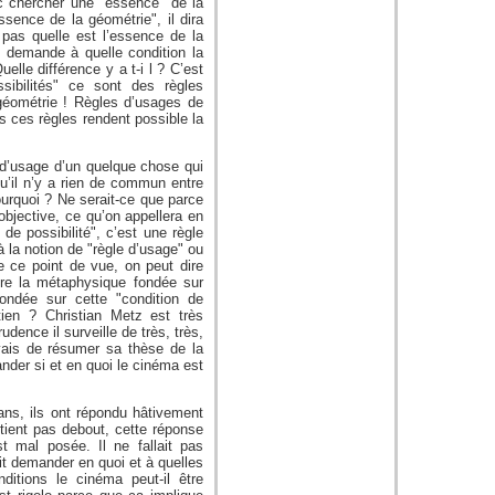
vec chercher une "essence" de la
ssence de la géométrie", il dira
pas quelle est l’essence de la
 demande à quelle condition la
uelle différence y a t-i l ? C’est
sibilités" ce sont des règles
géométrie ! Règles d’usages de
s ces règles rendent possible la
s d’usage d’un quelque chose qui
qu’il n’y a rien de commun entre
ourquoi ? Ne serait-ce que parce
bjective, ce qu’on appellera en
 de possibilité", c’est une règle
à la notion de "règle d’usage" ou
e ce point de vue, on peut dire
tre la métaphysique fondée sur
fondée sur cette "condition de
tien ? Christian Metz est très
udence il surveille de très, très,
ayais de résumer sa thèse de la
ander si et en quoi le cinéma est
ns, ils ont répondu hâtivement
 tient pas debout, cette réponse
t mal posée. Il ne fallait pas
it demander en quoi et à quelles
ditions le cinéma peut-il être