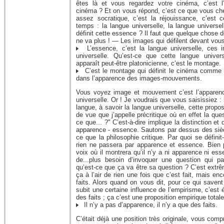
êtes là et vous regardez votre cinéma, c’est l
cinéma ? Et on vous répond, c’est ce que vous che
assez socratique, c’est la réjouissance, c’est
temps : la langue universelle, la langue universe
définit cette essence ? Il faut que quelque chose 
ne va plus ! — Les images qui défilent devant vous
L’essence, c’est la langue universelle, ces 
universelle. Qu’est-ce que cette langue univer
apparaît peut-être platonicienne, c’est le montage.
C’est le montage qui définit le cinéma comme l
dans l’apparence des images-mouvements.
Vous voyez image et mouvement c’est l’apparenc
universelle. Or ! Je voudrais que vous saisissiez :
langue, à savoir la langue universelle, cette propo
de vue que j’appelle précritique où en effet la que
ce que... ?" C’est-à-dire implique la distinction et 
apparence - essence. Sautons par dessus des siècl
ce que la philosophie critique. Par quoi se définit
rien ne passera par apparence et essence. Bien
voix où il montrera qu’il n’y a ni apparence ni ess
de...plus besoin d’invoquer une question qui p
qu’est-ce que ça va être sa question ? C’est extrê
ça à l’air de rien une fois que c’est fait, mais enco
faits. Alors quand on vous dit, pour ce qui savent
subit une certaine influence de l’empirisme, c’est év
des faits ; ça c’est une proposition empirique totale
Il n’y a pas d’apparence, il n’y a que des faits.
C’était déjà une position très originale, vous com