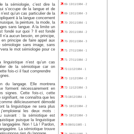
de la sémiologie, c’est dire la
69- 13/11/1984 - 2
 qui s’occupe de la langue et de
’est qu’un cas particulier de la
69- 13/11/1984 - 3
ppliquent à la langue concernent
usique, la peinture, la mode, la
70- 20/11/1984 - 1
ages sans langue. A la limite un
est fondé sur quoi ? Il est fondé
70- 20/11/1984 - 2
 Il n’a aucun besoin, en principe,
n en principe de faire appel aux
70- 20/11/1984 - 3
 sémiologie sans image, sans
ervera le mot sémiologie pour ce
71- 27/11/1984 - 1
71- 27/11/1984 - 2
a linguistique n’est qu’un cas
culier de la sémiotique car on
72-11/12/1984 - 1
tte fois-ci il faut comprendre
ignes.
72- 11/12/1984 - 2
en du langage. Elle montrera
se forment nécessairement en
72- 11/12/1984 - 3
s signes. Cette fois-ci, cette
signifiant, ne connaîtra que les
73-18/12/1984 - 1
ir comme délicieusement démodé
nt la linguistique ne sera plus
73- 18/12/1984 - 2
 j’emploierai les deux mots :
u suivant : la sémiotique est
73- 18/12/1984 - 3
guistique puisque la linguistique
on langagière. Non ! Là ! Pardon,
74-08/01/1985 - 1
 langagière. La sémiotique trouve
 présuppose rien du langage.