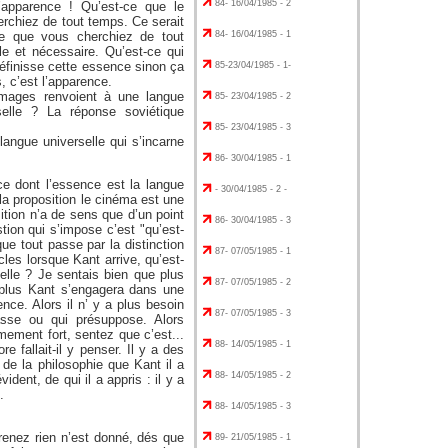
84- 16/04/1985 - 2
’apparence ! Qu’est-ce que le
rchiez de tout temps. Ce serait
 ce que vous cherchiez de tout
84- 16/04/1985 - 1
lle et nécessaire. Qu’est-ce qui
définisse cette essence sinon ça
85-23/04/1985 - 1-
, c’est l’apparence.
images renvoient à une langue
85- 23/04/1985 - 2
selle ? La réponse soviétique
85- 23/04/1985 - 3
angue universelle qui s’incarne
86- 30/04/1985 - 1
e dont l’essence est la langue
- 30/04/1985 - 2 -
 la proposition le cinéma est une
sition n’a de sens que d’un point
86- 30/04/1985 - 3
stion qui s’impose c’est "qu’est-
que tout passe par la distinction
87- 07/05/1985 - 1
es lorsque Kant arrive, qu’est-
-elle ? Je sentais bien que plus
87- 07/05/1985 - 2
 plus Kant s’engagera dans une
ence. Alors il n’ y a plus besoin
87- 07/05/1985 - 3
asse ou qui présuppose. Alors
mement fort, sentez que c’est...
88- 14/05/1985 - 1
re fallait-il y penser. Il y a des
 de la philosophie que Kant il a
88- 14/05/1985 - 2
ident, de qui il a appris : il y a
.
88- 14/05/1985 - 3
prenez rien n’est donné, dés que
89- 21/05/1985 - 1