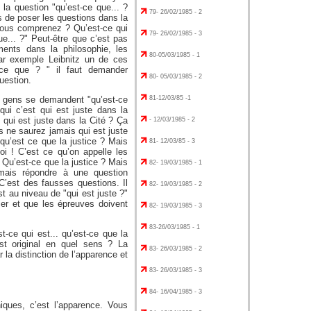
a question "qu’est-ce que... ?
79- 26/02/1985 - 2
as de poser les questions dans la
, vous comprenez ? Qu’est-ce qui
79- 26/02/1985 - 3
e... ?" Peut-être que c’est pas
ents dans la philosophie, les
80-05/03/1985 - 1
par exemple Leibnitz un de ces
t-ce que ? " il faut demander
80- 05/03/1985 - 2
uestion.
s gens se demandent "qu’est-ce
81-12/03/85 -1
 qui c’est qui est juste dans la
est qui est juste dans la Cité ? Ça
- 12/03/1985 - 2
us ne saurez jamais qui est juste
qu’est ce que la justice ? Mais
81- 12/03/85 - 3
i ! C’est ce qu’on appelle les
! Qu’est-ce que la justice ? Mais
82- 19/03/1985 - 1
amais répondre à une question
’est des fausses questions. Il
82- 19/03/1985 - 2
st au niveau de "qui est juste ?"
ser et que les épreuves doivent
82- 19/03/1985 - 3
83-26/03/1985 - 1
t-ce qui est... qu’est-ce que la
est original en quel sens ? La
83- 26/03/1985 - 2
r la distinction de l’apparence et
83- 26/03/1985 - 3
84- 16/04/1985 - 3
ques, c’est l’apparence. Vous