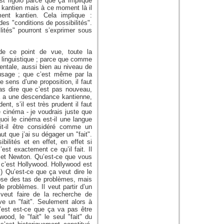
t rigolo parce que ça implique
t kantien mais à ce moment là il
ment kantien. Cela implique :
es "conditions de possibilités".
lités" pourront s’exprimer sous
de ce point de vue, toute la
 linguistique ; parce que comme
entale, aussi bien au niveau de
’usage ; que c’est même par la
e sens d’une proposition, il faut
pas dire que c’est pas nouveau,
ça a une descendance kantienne,
nt, s’il est très prudent il faut
le cinéma - je voudrais juste que
uoi le cinéma est-il une langue
oit-il être considéré comme un
t que j’ai su dégager un "fait".
bilités et en effet, en effet si
est exactement ce qu’il fait. Il
ide et Newton. Qu’est-ce que vous
: c’est Hollywood. Hollywood est
s) Qu’est-ce que ça veut dire le
pose des tas de problèmes, mais
e problèmes. Il veut partir d’un
 veut faire de la recherche de
ouve un "fait". Seulement alors à
c’est est-ce que ça va pas être
ood, le "fait" le seul "fait" du