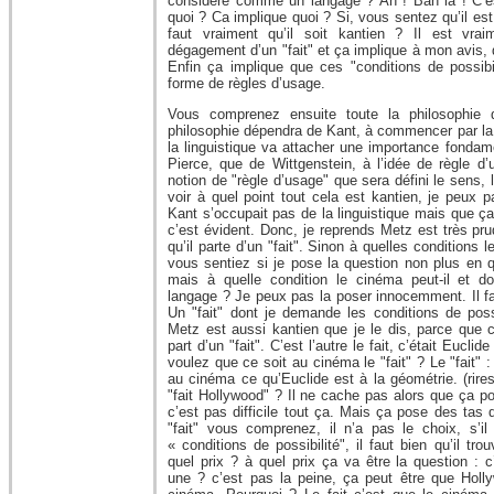
considéré comme un langage ? Ah ! Bah là ! C’es
quoi ? Ca implique quoi ? Si, vous sentez qu’il es
faut vraiment qu’il soit kantien ? Il est vrai
dégagement d’un "fait" et ça implique à mon avis, d
Enfin ça implique que ces "conditions de possibi
forme de règles d’usage.
Vous comprenez ensuite toute la philosophie 
philosophie dépendra de Kant, à commencer par la
la linguistique va attacher une importance fondam
Pierce, que de Wittgenstein, à l’idée de règle d
notion de "règle d’usage" que sera défini le sens, l
voir à quel point tout cela est kantien, je peux 
Kant s’occupait pas de la linguistique mais que 
c’est évident. Donc, je reprends Metz est très prude
qu’il parte d’un "fait". Sinon à quelles conditions 
vous sentiez si je pose la question non plus en q
mais à quelle condition le cinéma peut-il et d
langage ? Je peux pas la poser innocemment. Il fau
Un "fait" dont je demande les conditions de possi
Metz est aussi kantien que je le dis, parce que c’
part d’un "fait". C’est l’autre le fait, c’était Eucl
voulez que ce soit au cinéma le "fait" ? Le "fait" 
au cinéma ce qu’Euclide est à la géométrie. (rire
"fait Hollywood" ? Il ne cache pas alors que ça 
c’est pas difficile tout ça. Mais ça pose des tas d
"fait" vous comprenez, il n’a pas le choix, s’il
« conditions de possibilité", il faut bien qu’il tr
quel prix ? à quel prix ça va être la question : 
une ? c’est pas la peine, ça peut être que Hollyw