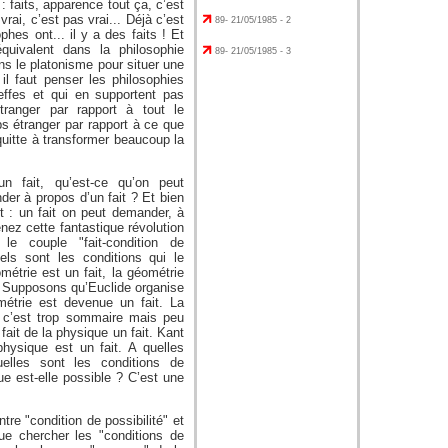
: faits, apparence tout ça, c’est
ai, c’est pas vrai... Déjà c’est
89- 21/05/1985 - 2
phes ont... il y a des faits ! Et
équivalent dans la philosophie
89- 21/05/1985 - 3
ns le platonisme pour situer une
 il faut penser les philosophies
fes et qui en supportent pas
tranger par rapport à tout le
s étranger par rapport à ce que
 quitte à transformer beaucoup la
n fait, qu’est-ce qu’on peut
er à propos d’un fait ? Et bien
dit : un fait on peut demander, à
enez cette fantastique révolution
le couple "fait-condition de
quels sont les conditions qui le
étrie est un fait, la géométrie
e. Supposons qu’Euclide organise
métrie est devenue un fait. La
 c’est trop sommaire mais peu
ait de la physique un fait. Kant
 physique est un fait. A quelles
uelles sont les conditions de
que est-elle possible ? C’est une
ntre "condition de possibilité" et
ue chercher les "conditions de