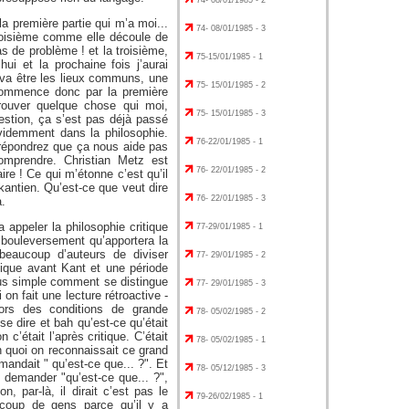
74- 08/01/1985 - 2
a première partie qui m’a moi...
74- 08/01/1985 - 3
roisième comme elle découle de
s de problème ! et la troisième,
75-15/01/1985 - 1
hui et la prochaine fois j’aurai
 va être les lieux communs, une
75- 15/01/1985 - 2
 commence donc par la première
rouver quelque chose qui moi,
75- 15/01/1985 - 3
stion, ça s’est pas déjà passé
videmment dans la philosophie.
76-22/01/1985 - 1
 répondrez que ça nous aide pas
mprendre. Christian Metz est
76- 22/01/1985 - 2
ire ! Ce qui m’étonne c’est qu’il
 kantien. Qu’est-ce que veut dire
76- 22/01/1985 - 3
à.
 appeler la philosophie critique
77-29/01/1985 - 1
 bouleversement qu’apportera la
 beaucoup d’auteurs de diviser
77- 29/01/1985 - 2
itique avant Kant et une période
plus simple comment se distingue
77- 29/01/1985 - 3
 on fait une lecture rétroactive -
lors des conditions de grande
78- 05/02/1985 - 2
e dire et bah qu’est-ce qu’était
n c’était l’après critique. C’était
78- 05/02/1985 - 1
n quoi on reconnaissait ce grand
andait " qu’est-ce que... ?". Et
78- 05/12/1985 - 3
t demander "qu’est-ce que... ?",
, par-là, il dirait c’est pas le
79-26/02/1985 - 1
aucoup de gens parce qu’il y a