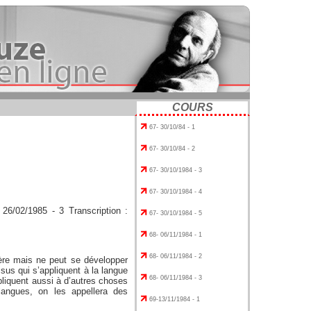
COURS
67- 30/10/84 - 1
67- 30/10/84 - 2
67- 30/10/1984 - 3
67- 30/10/1984 - 4
26/02/1985 - 3 Transcription :
67- 30/10/1984 - 5
68- 06/11/1984 - 1
68- 06/11/1984 - 2
mière mais ne peut se développer
sus qui s’appliquent à la langue
68- 06/11/1984 - 3
pliquent aussi à d’autres choses
angues, on les appellera des
69-13/11/1984 - 1