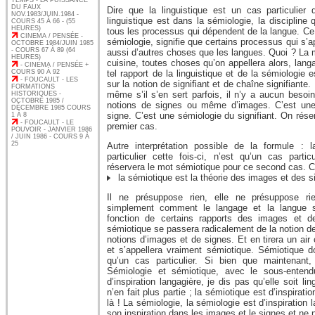
TEMPS - LA PUISSANCE
DU FAUX
Dire que la linguistique est un cas particulier 
NOV.1983/JUIN.1984 -
linguistique est dans la sémiologie, la discipline
COURS 45 À 66 - (55
HEURES)
tous les processus qui dépendent de la langue. Ce n
CINEMA / PENSÉE -
sémiologie, signifie que certains processus qui s’a
OCTOBRE 1984/JUIN 1985
- COURS 67 À 89 (64
aussi d’autres choses que les langues. Quoi ? La m
HEURES)
cuisine, toutes choses qu’on appellera alors, lang
- CINEMA / PENSÉE +
COURS 90 À 92
tel rapport de la linguistique et de la sémiologie 
- FOUCAULT - LES
sur la notion de signifiant et de chaîne signifiante.
FORMATIONS
même s’il s’en sert parfois, il n’y a aucun besoi
HISTORIQUES -
OCTOBRE 1985 /
notions de signes ou même d’images. C’est une
DÉCEMBRE 1985 COURS
signe. C’est une sémiologie du signifiant. On rés
1 À 8
- FOUCAULT - LE
premier cas.
POUVOIR - JANVIER 1986
/ JUIN 1986 - COURS 9 À
25
Autre interprétation possible de la formule : l
particulier cette fois-ci, n’est qu’un cas parti
réservera le mot sémiotique pour ce second cas. Ce
la sémiotique est la théorie des images et des s
Il ne présuppose rien, elle ne présuppose ri
simplement comment le langage et la langue 
fonction de certains rapports des images et de
sémiotique se passera radicalement de la notion de 
notions d’images et de signes. Et en tirera un a
et s’appellera vraiment sémiotique. Sémiotique do
qu’un cas particulier. Si bien que maintenant,
Sémiologie et sémiotique, avec le sous-entend
d’inspiration langagière, je dis pas qu’elle soit lin
n’en fait plus partie ; la sémiotique est d’inspirati
là ! La sémiologie, la sémiologie est d’inspiration
son inspiration dans les images et le signes et ne