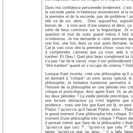
Dans ma confidence personnelle évidement, c’est l
la seconde partie m’intéresse énormément et la t
la première et de la seconde, pas de problème ! pa
elle va de soi, alors... Donc aujourd’hui, aujourd’
besoin de... à mon avis d’une séance et demi, ça
série de lieux communs sur la linguistique. Je
question et tout de suite quand même il faut t
m’intéresse. Je me demande si cette premiére que
une fois, une fois dans un tout autre domaine, é
Car je vais vous dire la première chose, vous me
à comprendre, j’aimerai que ça vous aide à co
kantien. Et Dieu ! Quel plus beau compliment lui fa
n’a pas l’air de le savoir, mais il est profondément
"être kantien" quand on s’occupe de cinéma ? Voil
Lorsque Kant invente, crée une philosophie qu’il va
en donnant à "critique" un sens assez spécial, le
philosophie, la tentative kantienne permettra à
l’histoire de la philosophie en une période très cr
critique et postcritique, donc après Kant. Or, au 
les deux périodes ? La vieille période précritique, si
une lecture rétroactive ça n’est légitime que 
prudence - mais une fois que Kant est là, on peut s
Platon ? qu’est-ce qu’il faisait Platon, alors... Plato
le grand moment d’une philosophie très critique. E
moment d’une philosophie très critique ? Platon dem
il pensait même que faire de la philosophie c’étai
"qu’est-ce que ceci ?", "qu’est-ce que cela ?". Bon
genre "qu’est-ce que ou ainsi..." il a fallu be