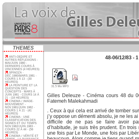
THEMES
48-06/12/83 - 1
ANTI-OEDIPE ET
AUTRES RÉFLEXIONS -
MAI/JUIN 1980 -
DERNIERS COURS À
VINCENNES (4 HEURES)
SPINOZA -
DÉC.1980/MARS.1981 -
COURS 1 À 13 - (30
HEURES)
LA PEINTURE ET LA
31.5 Mo MP3
QUESTION DES
CONCEPTS - MARS À
Gilles Deleuze - Cinéma cours 48 du 06/
JUIN 1981 - COURS 14 À
21 - (18 HEURES)
Fatemeh Malekahmadi
CINEMA / IMAGE-
MOUVEMENT -
NOV.1981/JUIN 1982 -
. Ceux à qui cela est arrivé de tomber sur
COURS 1 À 21 - (41
HEURES)
j’y oppose un démenti absolu, je ne les ai 
CINEMA : UNE
CLASSIFICATION DES
difficile de ne pas se faire avoir pa
SIGNES ET DU TEMPS
NOV.1982/JUIN.1983 -
d’habitude, je suis très prudent. En trois 
COURS 22 À 44 - (56
une fois par Le Monde, une fois par Libéra
HEURES)
CINEMA / VÉRITÉ ET
beaucoup. Alors comme je tiens quand m