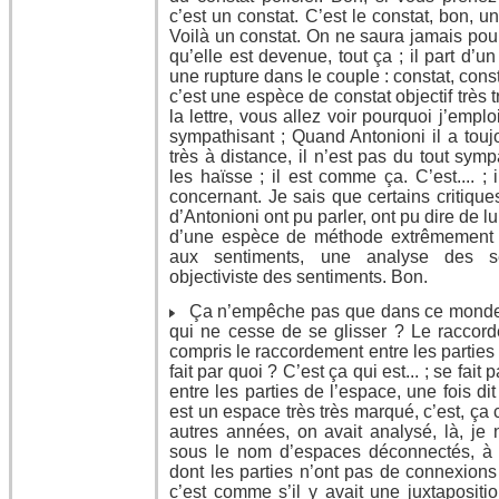
c’est un constat. C’est le constat, bon, 
Voilà un constat. On ne saura jamais pou
qu’elle est devenue, tout ça ; il part d’un t
une rupture dans le couple : constat, consta
c’est une espèce de constat objectif très tr
la lettre, vous allez voir pourquoi j’emplo
sympathisant ; Quand Antonioni il a tou
très à distance, il n’est pas du tout symp
les haïsse ; il est comme ça. C’est.... ;
concernant. Je sais que certains critiqu
d’Antonioni ont pu parler, ont pu dire de lu
d’une espèce de méthode extrêmement m
aux sentiments, une analyse des s
objectiviste des sentiments. Bon.
Ça n’empêche pas que dans ce monde d
qui ne cesse de se glisser ? Le raccorde
compris le raccordement entre les parties
fait par quoi ? C’est ça qui est... ; se fai
entre les parties de l’espace, une fois di
est un espace très très marqué, c’est, ça
autres années, on avait analysé, là, je 
sous le nom d’espaces déconnectés, à 
dont les parties n’ont pas de connexions
c’est comme s’il y avait une juxtapositi