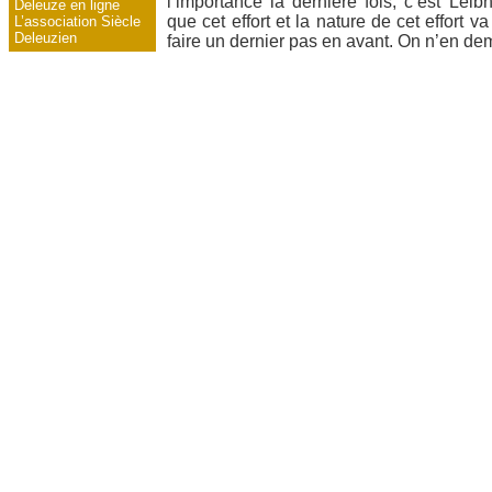
l’importance la dernière fois, c’est Leib
Deleuze en ligne
que cet effort et la nature de cet effort 
L’association Siècle
Deleuzien
faire un dernier pas en avant. On n’en de