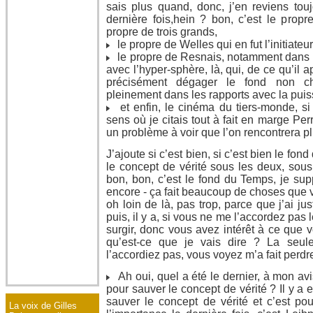
sais plus quand, donc, j’en reviens touj
dernière fois,hein ? bon, c’est le propr
propre de trois grands,
le propre de Welles qui en fut l’initiateur,
le propre de Resnais, notamment dans le
avec l’hyper-sphère, là, qui, de ce qu’il a
précisément dégager le fond non c
pleinement dans les rapports avec la pui
et enfin, le cinéma du tiers-monde, si 
sens où je citais tout à fait en marge Per
un problème à voir que l’on rencontrera pl
J’ajoute si c’est bien, si c’est bien le fo
le concept de vérité sous les deux, sous
bon, bon, c’est le fond du Temps, je su
encore - ça fait beaucoup de choses que 
oh loin de là, pas trop, parce que j’ai justif
puis, il y a, si vous ne me l’accordez pas 
surgir, donc vous avez intérêt à ce que v
qu’est-ce que je vais dire ? La seu
l’accordiez pas, vous voyez m’a fait perdre 
Ah oui, quel a été le dernier, à mon avis
pour sauver le concept de vérité ? Il y a 
sauver le concept de vérité et c’est pou
La voix de Gilles