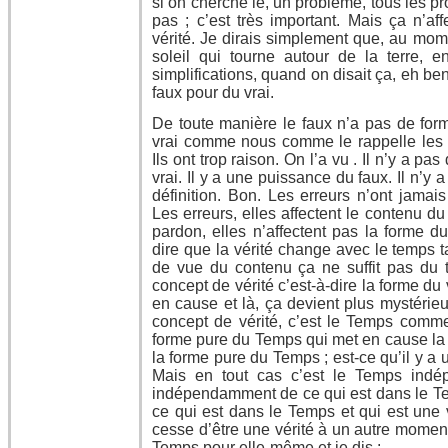
si on cherche le, un problème, tous les 
pas ; c’est très important. Mais ça n’af
vérité. Je dirais simplement que, au momen
soleil qui tourne autour de la terre, en
simplifications, quand on disait ça, eh ben
faux pour du vrai.
De toute manière le faux n’a pas de form
vrai comme nous comme le rappelle les 
Ils ont trop raison. On l’a vu . Il n’y a pa
vrai. Il y a une puissance du faux. Il n’y 
définition. Bon. Les erreurs n’ont jamais
Les erreurs, elles affectent le contenu du 
pardon, elles n’affectent pas la forme du
dire que la vérité change avec le temps t
de vue du contenu ça ne suffit pas du 
concept de vérité c’est-à-dire la forme du 
en cause et là, ça devient plus mystérie
concept de vérité, c’est le Temps comme
forme pure du Temps qui met en cause la f
la forme pure du Temps ; est-ce qu’il y a
Mais en tout cas c’est le Temps ind
indépendamment de ce qui est dans le T
ce qui est dans le Temps et qui est une 
cesse d’être une vérité à un autre moment
Temps pour elle-même et je dis :