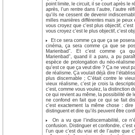
point limite, le circuit, il se court après le 
après, l’un rentre dans l’autre, l’autre ré
qu’ils ne cessent de devenir indiscernabl
milles manières différentes mais je peu
vous croyez que c’est plus objectif, c’es
vous croyez c’est le plus objectif, c’est obje
Et ce sera comme ça que ça se posera 
cinéma, ça sera comme ça que se pose
Marienbad". Et c’est comme ça que
Marienbad", quand il a paru, a pu para
espèce de prolongation du néo-réalisme i
qu’est ce que ça veut dire ? Ça ne veut p
de réalisme. Ça voulait déjà dire l’établis
plus discernable ; C’était contre le vieu
vieux réalisme, c’est je crois la descripti
c’est, comme vous voulez, la distinction du
ce qui revient au même, la possibilité de 
ne confond en fait que ce qui se fait dis
c’est exactement la même chose : dire l
distinguent et dire qu’ils peuvent être con
On a vu que l’indiscernabilité, ce n’éta
confusion. Distinguer et confondre, c’es
l’un que c’est du vrai et de l’autre que 