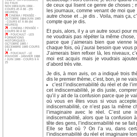
TEMPS - LA PUISSANCE
DU FAUX
de ceux qui lisent ce genre de choses ; 
NOV.1983/JUIN.1984 -
COURS 45 À 66 - (55
les journaux, comme venant de moi que le
HEURES)
autre chose et ...je dis . Voila, mais ça
CINEMA / PENSÉE -
OCTOBRE 1984/JUIN 1985
compte que je dis.
- COURS 67 À 89 (64
HEURES)
- CINEMA / PENSÉE +
Et puis, alors, il y a un autre souci pour m
COURS 90 À 92
- FOUCAULT - LES
ne voudrais pas répéter la même chose, t
FORMATIONS
HISTORIQUES -
parce que j’aimerais bien que vienne 
OCTOBRE 1985 /
chaque fois, où j’aurai besoin que vous 
DÉCEMBRE 1985 COURS
1 À 8
J’aimerais bien refixer là, les niveaux, c
- FOUCAULT - LE
POUVOIR - JANVIER 1986
moi est acquis mais je voudrais ajoute
/ JUIN 1986 - COURS 9 À
25
d’abord très vite.
Je dis, à mon avis, on a indiqué trois t
dis le premier thème, c’est, bon, je ne vai
c’est l’indiscernabilité du réel et de l’i
cet indiscernabilité, je dis juste, compre
qu’il y ait de la confusion parce que je 
où vous en êtes vous si vous acceptez
indiscernabilité, ce n’est pas la même 
l’imaginaire avec le réel. C’est une in
indiscernabilité, alors que la confusion à
tête des gens, l’indiscernabilité ne se fai
Elle se fait où ? On l’a vu, dans cert
l’indiscernabilité du réel et imaginaire lor