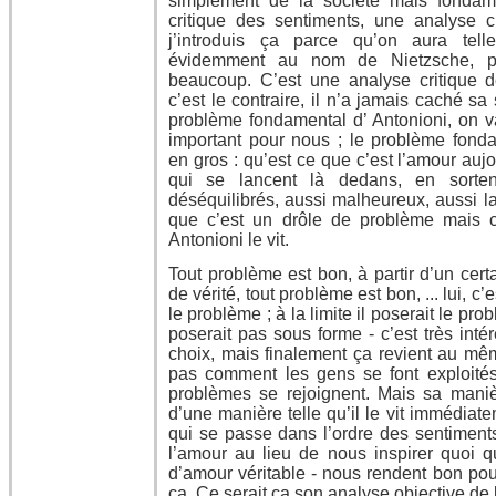
simplement de la société mais fondam
critique des sentiments, une analyse c
j’introduis ça parce qu’on aura tell
évidemment au nom de Nietzsche, pa
beaucoup. C’est une analyse critique d
c’est le contraire, il n’a jamais caché sa 
problème fondamental d’ Antonioni, on va
important pour nous ; le problème fondam
en gros : qu’est ce que c’est l’amour auj
qui se lancent là dedans, en sorten
déséquilibrés, aussi malheureux, aussi l
que c’est un drôle de problème mais c
Antonioni le vit.
Tout problème est bon, à partir d’un cer
de vérité, tout problème est bon, ... lui, c
le problème ; à la limite il poserait le prob
poserait pas sous forme - c’est très int
choix, mais finalement ça revient au mêm
pas comment les gens se font exploité
problèmes se rejoignent. Mais sa mani
d’une manière telle qu’il le vit immédiat
qui se passe dans l’ordre des sentiments
l’amour au lieu de nous inspirer quoi qu
d’amour véritable - nous rendent bon pou
ça. Ce serait ça son analyse objective de