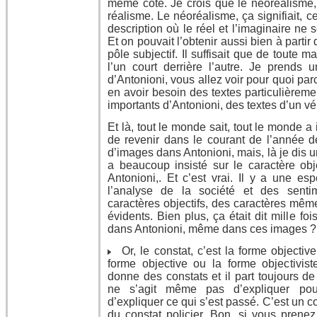
même coté. Je crois que le néoréalisme, 
réalisme. Le néoréalisme, ça signifiait, 
description où le réel et l’imaginaire ne 
Et on pouvait l’obtenir aussi bien à partir
pôle subjectif. Il suffisait que de toute man
l’un court derrière l’autre. Je prends
d’Antonioni, vous allez voir pour quoi par
en avoir besoin des textes particulièreme
importants d’Antonioni, des textes d’un vé
Et là, tout le monde sait, tout le monde a 
de revenir dans le courant de l’année de
d’images dans Antonioni, mais, là je dis 
a beaucoup insisté sur le caractère ob
Antonioni,. Et c’est vrai. Il y a une es
l’analyse de la société et des sent
caractères objectifs, des caractères même
évidents. Bien plus, ça était dit mille f
dans Antonioni, même dans ces images ? 
Or, le constat, c’est la forme objectiv
forme objective ou la forme objectiviste
donne des constats et il part toujours de
ne s’agit même pas d’expliquer pour
d’expliquer ce qui s’est passé. C’est un
du constat policier. Bon, si vous prenez