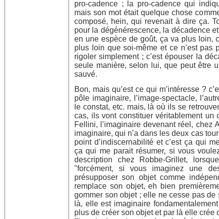
pro-cadence ; la pro-cadence qui indiqu
mais son mot était quelque chose comme ç
composé, hein, qui revenait à dire ça. T
pour la dégénérescence, la décadence et 
en une espèce de goût, ça va plus loin, c
plus loin que soi-même et ce n’est pas p
rigoler simplement ; c’est épouser la dé
seule manière, selon lui, que peut être 
sauvé.
Bon, mais qu’est ce qui m’intéresse ? c’es
pôle imaginaire, l’image-spectacle, l’aut
le constat, etc. mais, là où ils se retrouv
cas, ils vont constituer véritablement un c
Fellini, l’imaginaire devenant réel, chez 
imaginaire, qui n’a dans les deux cas tour
point d’indiscernabilité et c’est ça qui m
ça qui me parait résumer, si vous voulez
description chez Robbe-Grillet, lorsqu
"forcément, si vous imaginez une des
présupposer son objet comme indépenda
remplace son objet, eh bien premièreme
gommer son objet ; elle ne cesse pas de 
là, elle est imaginaire fondamentalement
plus de créer son objet et par là elle crée