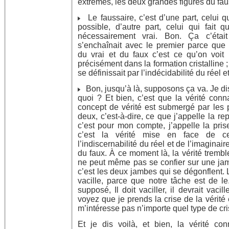
extrêmes, les deux grandes figures du fau
Le faussaire, c’est d’une part, celui qu
possible, d’autre part, celui qui fait
nécessairement vrai. Bon. Ça c’étai
s’enchaînait avec le premier parce que f
du vrai et du faux c’est ce qu’on voit ;
précisément dans la formation cristalline ; 
se définissait par l’indécidabilité du réel e
Bon, jusqu’à là, supposons ça va. Je dis
quoi ? Et bien, c’est que la vérité connaî
concept de vérité est submergé par les 
deux, c’est-à-dire, ce que j’appelle la re
c’est pour mon compte, j’appelle la pris
c’est la vérité mise en face de 
l’indiscernabilité du réel et de l’imaginaire
du faux. À ce moment là, la vérité trembl
ne peut même pas se confier sur une jam
c’est les deux jambes qui se dégonflent. 
vacille, parce que notre tâche est de le...,
supposé, Il doit vaciller, il devrait vacille
voyez que je prends la crise de la vérité
m’intéresse pas n’importe quel type de cris
Et je dis voilà, et bien, la vérité conn