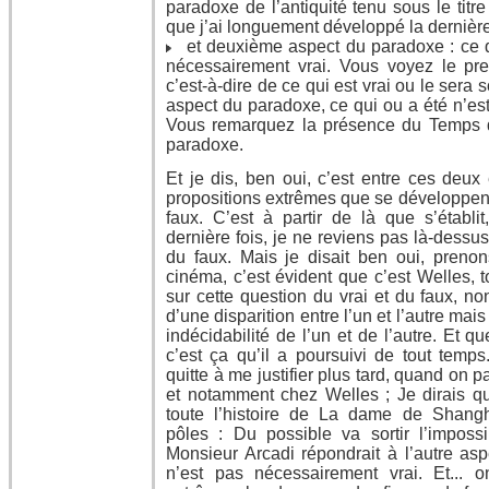
paradoxe de l’antiquité tenu sous le titr
que j’ai longuement développé la dernière
et deuxième aspect du paradoxe : ce qu
nécessairement vrai. Vous voyez le pre
c’est-à-dire de ce qui est vrai ou le sera 
aspect du paradoxe, ce qui ou a été n’es
Vous remarquez la présence du Temps d
paradoxe.
Et je dis, ben oui, c’est entre ces deux
propositions extrêmes que se développent
faux. C’est à partir de là que s’établit,
dernière fois, je ne reviens pas là-dessus,
du faux. Mais je disait ben oui, pren
cinéma, c’est évident que c’est Welles, t
sur cette question du vrai et du faux, n
d’une disparition entre l’un et l’autre mai
indécidabilité de l’un et de l’autre. Et qu
c’est ça qu’il a poursuivi de tout temps.
quitte à me justifier plus tard, quand on
et notamment chez Welles ; Je dirais qu
toute l’histoire de La dame de Shangh
pôles : Du possible va sortir l’impossib
Monsieur Arcadi répondrait à l’autre asp
n’est pas nécessairement vrai. Et... o