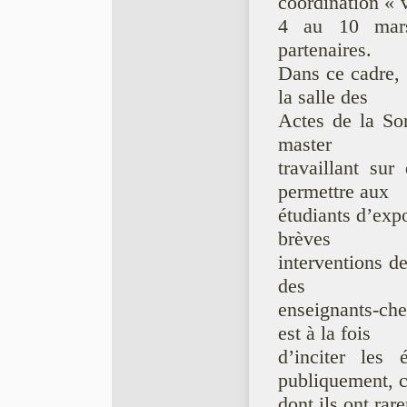
coordination « 
4 au 10 mars 
partenaires.
Dans ce cadre, 
la salle des
Actes de la So
master
travaillant sur
permettre aux
étudiants d’expo
brèves
interventions d
des
enseignants-che
est à la fois
d’inciter les
publiquement, 
dont ils ont rar