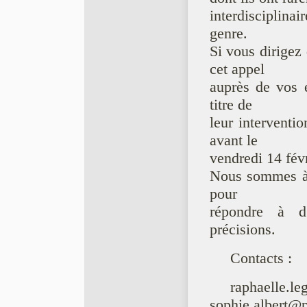
interdisciplina
genre.
Si vous dirigez
cet appel
auprès de vos é
titre de
leur interventi
avant le
vendredi 14 fév
Nous sommes à v
pour
répondre à d
précisions.
Contacts :
raphaelle.le
sophie.albert@p