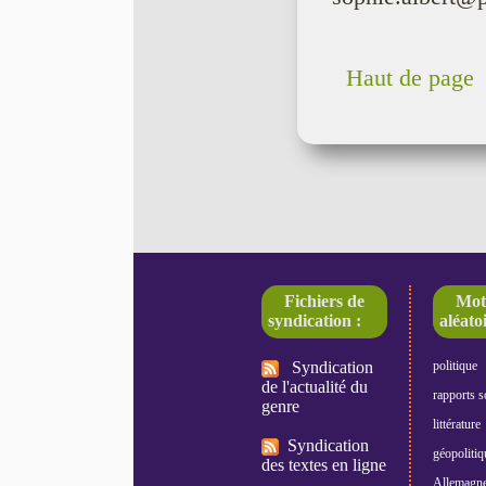
Haut de page
Fichiers de
Mot
syndication :
aléatoi
Syndication
politique
de l'actualité du
rapports s
genre
littérature
Syndication
géopolitiq
des textes en ligne
Allemagn