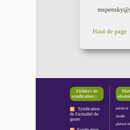
mspensky@
Haut de page
Fichiers de
Mot
syndication :
aléatoi
Syndication
patriarcat
de l'actualité du
famille
genre
plafond de
Syndication