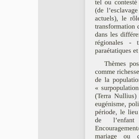
tel ou contesté
(de l’esclavag
actuels), le r
transformation d
dans les différ
régionales - 
paraétatiques et
Thèmes poss
comme richesse
de la populatio
« surpopulation
(Terra Nullius)
eugénisme, poli
période, le lie
de l’enfan
Encouragement
mariage ou de